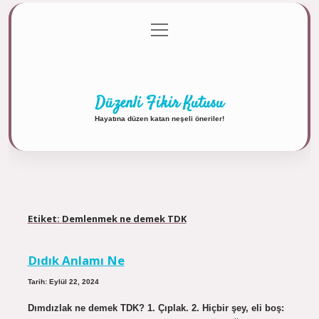
menüyü
Anasayfa
Gizlilik Politikası
Yasal Uyarı
aç
Hakkımızda
Düzenli Fikir Kutusu
Hayatına düzen katan neşeli öneriler!
Etiket:
Demlenmek ne demek TDK
Dıdık Anlamı Ne
Tarih: Eylül 22, 2024
Dımdızlak ne demek TDK? 1. Çıplak. 2. Hiçbir şey, eli boş: