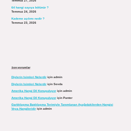
Temmuz 27, 2026
64 hangi sayıya bölünür ?
Temmuz 24, 2026
Kademe açılımı nedir ?
Temmuz 23, 2026
Son yorumlar
Dişlerin Isimleri Nelerdir
için
admin
Dişlerin Isimleri Nelerdir
için
Sevda
Amerika Hangi Dil Konuşuluyor
için
admin
Amerika Hangi Dil Konuşuluyor
için
Panter
Garblılaşma Batılılaşma Terimiyle Tanımlanan Aşağıdakilerden Hangisi
Veya Hangileridir
için
admin