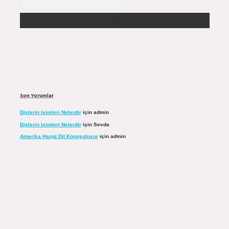
Son Yorumlar
Dişlerin Isimleri Nelerdir
için
admin
Dişlerin Isimleri Nelerdir
için
Sevda
Amerika Hangi Dil Konuşuluyor
için
admin