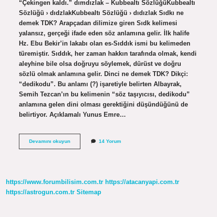
“Çekingen kaldı.” dımdızlak – Kubbealtı SözlüğüKubbealtı
Sözlüğü › dıdzlakKubbealtı Sözlüğü › dıdızlak Sıdkı ne
demek TDK? Arapçadan dilimize giren Sıdk kelimesi
yalansız, gerçeği ifade eden söz anlamına gelir. İlk halife
Hz. Ebu Bekir’in lakabı olan es-Sıddık ismi bu kelimeden
türemiştir. Sıddık, her zaman hakkın tarafında olmak, kendi
aleyhine bile olsa doğruyu söylemek, dürüst ve doğru
sözlü olmak anlamına gelir. Dinci ne demek TDK? Dikçi:
“dedikodu”. Bu anlamı (?) işaretiyle belirten Albayrak,
Semih Tezcan’ın bu kelimenin “söz taşıyıcısı, dedikodu”
anlamına gelen dini olması gerektiğini düşündüğünü de
belirtiyor. Açıklamalı Yunus Emre…
Dıdık
Devamını okuyun
14 Yorum
Anlamı
Ne
https://www.forumbilisim.com.tr
https://atacanyapi.com.tr
https://astrogun.com.tr
Sitemap