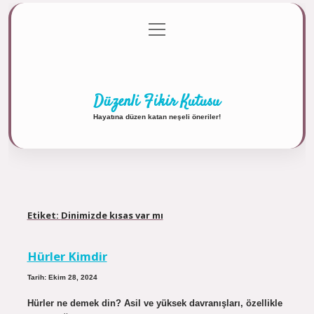
menüyü
Anasayfa
Gizlilik Politikası
Yasal Uyarı
aç
Hakkımızda
Düzenli Fikir Kutusu
Hayatına düzen katan neşeli öneriler!
Etiket:
Dinimizde kısas var mı
Hürler Kimdir
Tarih: Ekim 28, 2024
Hürler ne demek din? Asil ve yüksek davranışları, özellikle