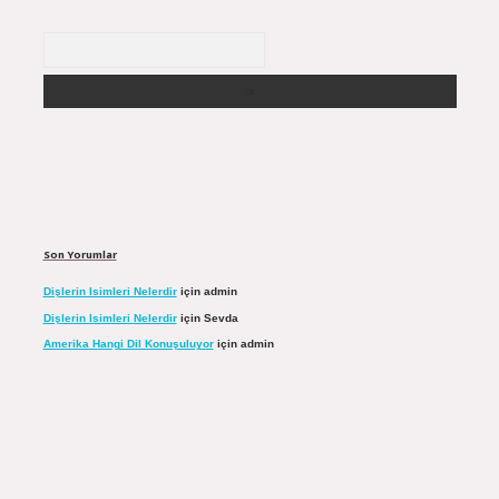
Arama
Son Yorumlar
Dişlerin Isimleri Nelerdir
için
admin
Dişlerin Isimleri Nelerdir
için
Sevda
Amerika Hangi Dil Konuşuluyor
için
admin