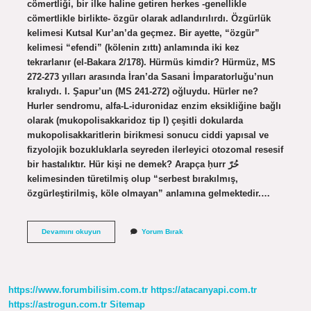
cömertliği, bir ilke haline getiren herkes -genellikle
cömertlikle birlikte- özgür olarak adlandırılırdı. Özgürlük
kelimesi Kutsal Kur’an’da geçmez. Bir ayette, “özgür”
kelimesi “efendi” (kölenin zıttı) anlamında iki kez
tekrarlanır (el-Bakara 2/178). Hürmüs kimdir? Hürmüz, MS
272-273 yılları arasında İran’da Sasani İmparatorluğu’nun
kralıydı. I. Şapur’un (MS 241-272) oğluydu. Hürler ne?
Hurler sendromu, alfa-L-iduronidaz enzim eksikliğine bağlı
olarak (mukopolisakkaridoz tip I) çeşitli dokularda
mukopolisakkaritlerin birikmesi sonucu ciddi yapısal ve
fizyolojik bozukluklarla seyreden ilerleyici otozomal resesif
bir hastalıktır. Hür kişi ne demek? Arapça ḥurr حُرّ
kelimesinden türetilmiş olup “serbest bırakılmış,
özgürleştirilmiş, köle olmayan” anlamına gelmektedir.…
Hürler
Devamını okuyun
Yorum Bırak
Kimdir
https://www.forumbilisim.com.tr
https://atacanyapi.com.tr
https://astrogun.com.tr
Sitemap