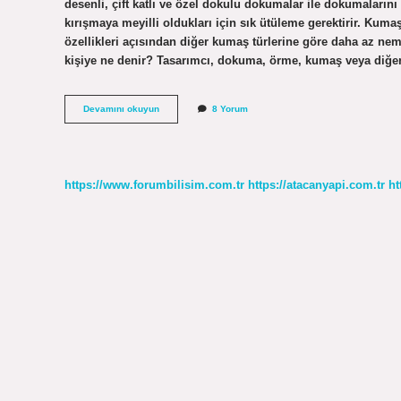
desenli, çift katlı ve özel dokulu dokumalar ile dokumalar
kırışmaya meyilli oldukları için sık ütüleme gerektirir. Ku
özellikleri açısından diğer kumaş türlerine göre daha az n
kişiye ne denir? Tasarımcı, dokuma, örme, kumaş veya diğer
Rapier
Devamını okuyun
8 Yorum
Dokuma
Nedir
https://www.forumbilisim.com.tr
https://atacanyapi.com.tr
ht