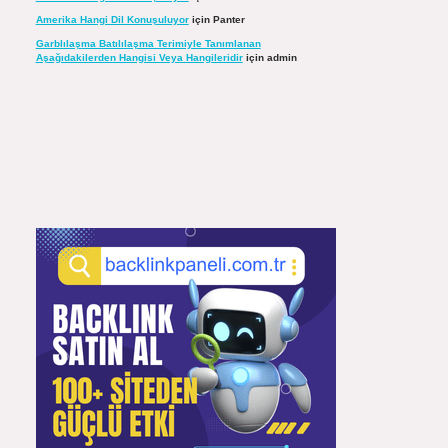
Amerika Hangi Dil Konuşuluyor
için
Panter
Garblılaşma Batılılaşma Terimiyle Tanımlanan
Aşağıdakilerden Hangisi Veya Hangileridir
için
admin