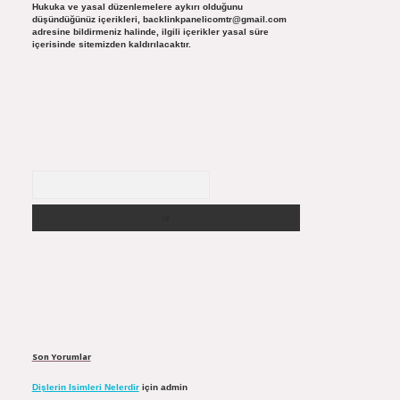
Hukuka ve yasal düzenlemelere aykırı olduğunu
düşündüğünüz içerikleri,
backlinkpanelicomtr@gmail.com
adresine bildirmeniz halinde, ilgili içerikler yasal süre
içerisinde sitemizden kaldırılacaktır.
Arama
Son Yorumlar
Dişlerin Isimleri Nelerdir
için
admin