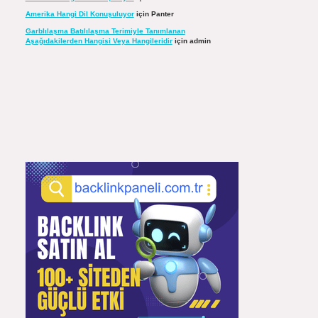
Amerika Hangi Dil Konuşuluyor
için
Panter
Garblılaşma Batılılaşma Terimiyle Tanımlanan
Aşağıdakilerden Hangisi Veya Hangileridir
için
admin