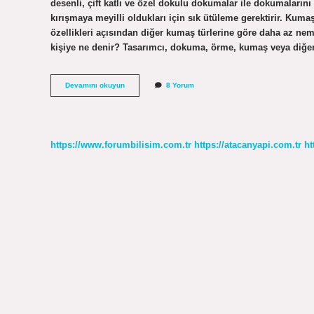
desenli, çift katlı ve özel dokulu dokumalar ile dokumalar
kırışmaya meyilli oldukları için sık ütüleme gerektirir. Ku
özellikleri açısından diğer kumaş türlerine göre daha az n
kişiye ne denir? Tasarımcı, dokuma, örme, kumaş veya diğer
Rapier
Devamını okuyun
8 Yorum
Dokuma
Nedir
https://www.forumbilisim.com.tr
https://atacanyapi.com.tr
ht