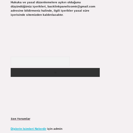
Hukuka ve yasal düzenlemelere aykırı olduğunu
düşündüğünüz içerikleri,
backlinkpanelicomtr@gmail.com
adresine bildirmeniz halinde, ilgili içerikler yasal süre
içerisinde sitemizden kaldırılacaktır.
Arama
Son Yorumlar
Dişlerin Isimleri Nelerdir
için
admin