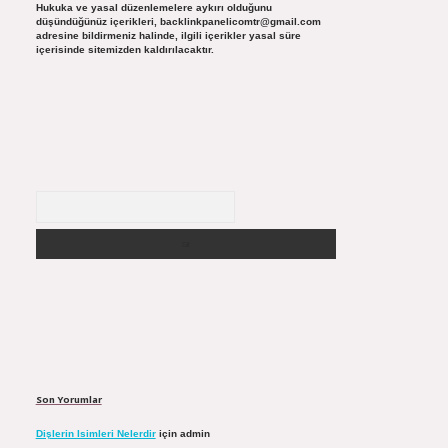
Hukuka ve yasal düzenlemelere aykırı olduğunu
düşündüğünüz içerikleri,
backlinkpanelicomtr@gmail.com
adresine bildirmeniz halinde, ilgili içerikler yasal süre
içerisinde sitemizden kaldırılacaktır.
Arama
Son Yorumlar
Dişlerin Isimleri Nelerdir
için
admin