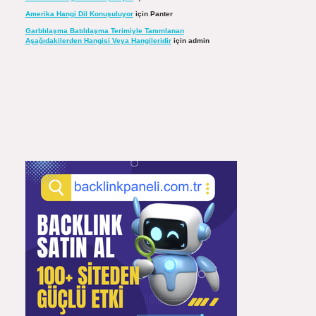
Amerika Hangi Dil Konuşuluyor
için
Panter
Garblılaşma Batılılaşma Terimiyle Tanımlanan
Aşağıdakilerden Hangisi Veya Hangileridir
için
admin