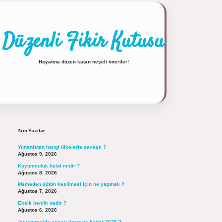
Düzenli Fikir Kutusu
Hayatına düzen katan neşeli öneriler!
Sidebar
https://tulipbett.net/
Son Yazılar
Yunanistan hangi ülkelerle savaştı ?
Ağustos 9, 2026
Kuyumculuk helal midir ?
Ağustos 8, 2026
Memeden sütün kesilmesi için ne yapmalı ?
Ağustos 7, 2026
Eksik benlik nedir ?
Ağustos 6, 2026
Avusturya’da asgari ücret ne kadar 2025 ?