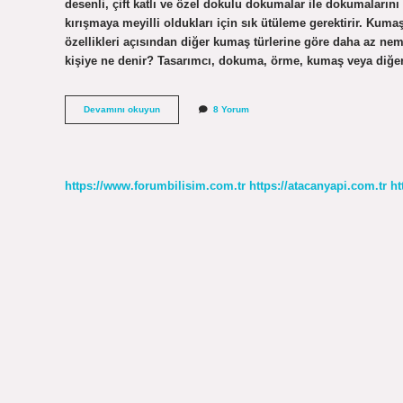
desenli, çift katlı ve özel dokulu dokumalar ile dokumalar
kırışmaya meyilli oldukları için sık ütüleme gerektirir. Ku
özellikleri açısından diğer kumaş türlerine göre daha az n
kişiye ne denir? Tasarımcı, dokuma, örme, kumaş veya diğer
Rapier
Devamını okuyun
8 Yorum
Dokuma
Nedir
https://www.forumbilisim.com.tr
https://atacanyapi.com.tr
ht