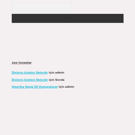
Arama
Son Yorumlar
Dişlerin Isimleri Nelerdir
için
admin
Dişlerin Isimleri Nelerdir
için
Sevda
Amerika Hangi Dil Konuşuluyor
için
admin