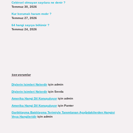
Cebirsel olmayan sayılara ne denir ?
Temmuz 30, 2026
Kur korumalı haram mıdır ?
Temmuz 27, 2026
64 hangi sayıya bölünür ?
Temmuz 24, 2026
Son yorumlar
Dişlerin Isimleri Nelerdir
için
admin
Dişlerin Isimleri Nelerdir
için
Sevda
Amerika Hangi Dil Konuşuluyor
için
admin
Amerika Hangi Dil Konuşuluyor
için
Panter
Garblılaşma Batılılaşma Terimiyle Tanımlanan Aşağıdakilerden Hangisi
Veya Hangileridir
için
admin