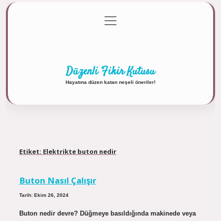
menüyü
Anasayfa
Gizlilik Politikası
Yasal Uyarı
aç
Hakkımızda
Düzenli Fikir Kutusu
Hayatına düzen katan neşeli öneriler!
Etiket:
Elektrikte buton nedir
Buton Nasıl Çalışır
Tarih: Ekim 26, 2024
Buton nedir devre? Düğmeye basıldığında makinede veya