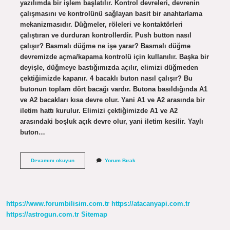
yazılımda bir işlem başlatılır. Kontrol devreleri, devrenin
çalışmasını ve kontrolünü sağlayan basit bir anahtarlama
mekanizmasıdır. Düğmeler, röleleri ve kontaktörleri
çalıştıran ve durduran kontrollerdir. Push button nasıl
çalışır? Basmalı düğme ne işe yarar? Basmalı düğme
devremizde açma/kapama kontrolü için kullanılır. Başka bir
deyişle, düğmeye bastığımızda açılır, elimizi düğmeden
çektiğimizde kapanır. 4 bacaklı buton nasıl çalışır? Bu
butonun toplam dört bacağı vardır. Butona basıldığında A1
ve A2 bacakları kısa devre olur. Yani A1 ve A2 arasında bir
iletim hattı kurulur. Elimizi çektiğimizde A1 ve A2
arasındaki boşluk açık devre olur, yani iletim kesilir. Yaylı
buton…
Buton
Devamını okuyun
Yorum Bırak
Nasıl
Çalışır
https://www.forumbilisim.com.tr
https://atacanyapi.com.tr
https://astrogun.com.tr
Sitemap