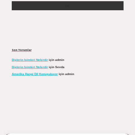
Son Yorumlar
Dişlerin Isimleri Nelerdir
için
admin
Dişlerin Isimleri Nelerdir
için
Sevda
Amerika Hangi Dil Konuşuluyor
için
admin
/tulipbett.net/