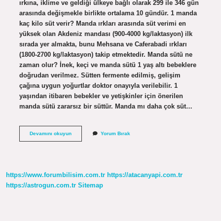
ırkına, iklime ve geldiği ülkeye bağlı olarak 299 ile 346 gün
arasında değişmekle birlikte ortalama 10 gündür. 1 manda
kaç kilo süt verir? Manda ırkları arasında süt verimi en
yüksek olan Akdeniz mandası (900-4000 kg/laktasyon) ilk
sırada yer almakta, bunu Mehsana ve Caferabadi ırkları
(1800-2700 kg/laktasyon) takip etmektedir. Manda sütü ne
zaman olur? İnek, keçi ve manda sütü 1 yaş altı bebeklere
doğrudan verilmez. Sütten fermente edilmiş, gelişim
çağına uygun yoğurtlar doktor onayıyla verilebilir. 1
yaşından itibaren bebekler ve yetişkinler için önerilen
manda sütü zararsız bir süttür. Manda mı daha çok süt…
Manda
Devamını okuyun
Yorum Bırak
Kaç
Ay
Süt
Verir
https://www.forumbilisim.com.tr
https://atacanyapi.com.tr
https://astrogun.com.tr
Sitemap