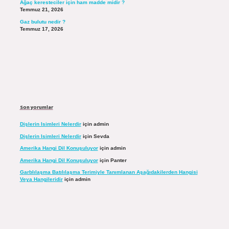
Ağaç keresteciler için ham madde midir ?
Temmuz 21, 2026
Gaz bulutu nedir ?
Temmuz 17, 2026
Son yorumlar
Dişlerin Isimleri Nelerdir
için
admin
Dişlerin Isimleri Nelerdir
için
Sevda
Amerika Hangi Dil Konuşuluyor
için
admin
Amerika Hangi Dil Konuşuluyor
için
Panter
Garblılaşma Batılılaşma Terimiyle Tanımlanan Aşağıdakilerden Hangisi
Veya Hangileridir
için
admin