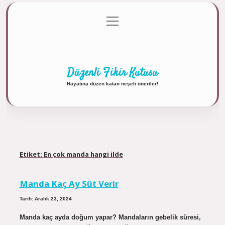
menüyü
Anasayfa
Gizlilik Politikası
Yasal Uyarı
aç
Hakkımızda
Düzenli Fikir Kutusu
Hayatına düzen katan neşeli öneriler!
Etiket:
En çok manda hangi ilde
Manda Kaç Ay Süt Verir
Tarih: Aralık 23, 2024
Manda kaç ayda doğum yapar? Mandaların gebelik süresi,