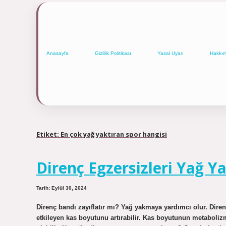
Anasayfa
Gizlilik Politikası
Yasal Uyarı
Hakkı
Etiket:
En çok yağ yaktıran spor hangisi
Direnç Egzersizleri Yağ Y
Tarih: Eylül 30, 2024
Direnç bandı zayıflatır mı? Yağ yakmaya yardımcı olur. Diren
etkileyen kas boyutunu artırabilir. Kas boyutunun metaboliz