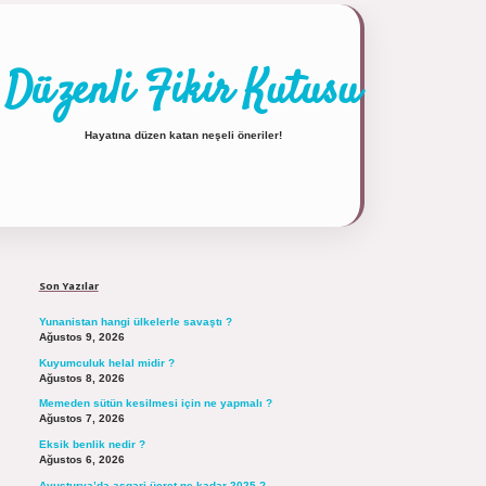
Düzenli Fikir Kutusu
Hayatına düzen katan neşeli öneriler!
Sidebar
https://tulipbett.net/
Son Yazılar
Yunanistan hangi ülkelerle savaştı ?
Ağustos 9, 2026
Kuyumculuk helal midir ?
Ağustos 8, 2026
Memeden sütün kesilmesi için ne yapmalı ?
Ağustos 7, 2026
Eksik benlik nedir ?
Ağustos 6, 2026
Avusturya’da asgari ücret ne kadar 2025 ?