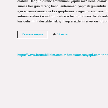
olabilir. Her gün direnç antrenmanı yapılır mı? Genel olara
sürece her gün direnç bandı antrenmanı yapmak güvenlidir.
için egzersizlerinizi ve kas gruplarınızı değiştirmeniz öneri
antrenmandan kaçındığınız sürece her gün direnç bandı ant
kas gelişimini desteklemek için egzersizlerinizi ve kas grupl
Direnç
Devamını okuyun
10 Yorum
Egzersizleri
Yağ
Yakar
Mı
https://www.forumbilisim.com.tr
https://atacanyapi.com.tr
ht