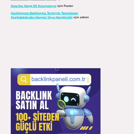
Amerika Hangi Dil Konuşuluyor
için
Panter
Garblılaşma Batılılaşma Terimiyle Tanımlanan
Aşağıdakilerden Hangisi Veya Hangileridir
için
admin