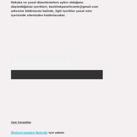
Hukuka ve yasal düzenlemelere aykırı olduğunu
düşündüğünüz içerikleri,
backlinkpanelicomtr@gmail.com
adresine bildirmeniz halinde, ilgili içerikler yasal süre
içerisinde sitemizden kaldırılacaktır.
Arama
Son Yorumlar
Dişlerin Isimleri Nelerdir
için
admin