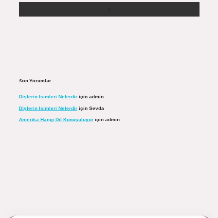
Son Yorumlar
Dişlerin Isimleri Nelerdir
için
admin
Dişlerin Isimleri Nelerdir
için
Sevda
Amerika Hangi Dil Konuşuluyor
için
admin
tulipbett.net/