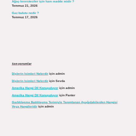
Ağaç keresteciler için ham madde midir ?
Temmuz 21, 2026
Gaz bulutu nedir ?
Temmuz 17, 2026
Son yorumlar
Dişlerin Isimleri Nelerdir
için
admin
Dişlerin Isimleri Nelerdir
için
Sevda
Amerika Hangi Dil Konuşuluyor
için
admin
Amerika Hangi Dil Konuşuluyor
için
Panter
Garblılaşma Batılılaşma Terimiyle Tanımlanan Aşağıdakilerden Hangisi
Veya Hangileridir
için
admin