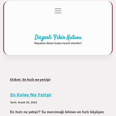
menüyü
Anasayfa
Gizlilik Politikası
Yasal Uyarı
aç
Hakkımızda
Düzenli Fikir Kutusu
Hayatına düzen katan neşeli öneriler!
Etiket:
En hızlı ne yetişir
En Kolay Ne Yetişir
Tarih: Aralık 20, 2024
En hızlı ne yetişir? Su mercimeği bilinen en hızlı büyüyen