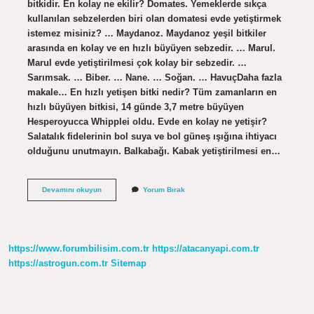
bitkidir. En kolay ne ekilir? Domates. Yemeklerde sıkça
kullanılan sebzelerden biri olan domatesi evde yetiştirmek
istemez misiniz? … Maydanoz. Maydanoz yeşil bitkiler
arasında en kolay ve en hızlı büyüyen sebzedir. … Marul.
Marul evde yetiştirilmesi çok kolay bir sebzedir. …
Sarımsak. … Biber. … Nane. … Soğan. … HavuçDaha fazla
makale… En hızlı yetişen bitki nedir? Tüm zamanların en
hızlı büyüyen bitkisi, 14 günde 3,7 metre büyüyen
Hesperoyucca Whipplei oldu. Evde en kolay ne yetişir?
Salatalık fidelerinin bol suya ve bol güneş ışığına ihtiyacı
olduğunu unutmayın. Balkabağı. Kabak yetiştirilmesi en…
En
Devamını okuyun
Yorum Bırak
Kolay
Ne
Yetişir
https://www.forumbilisim.com.tr
https://atacanyapi.com.tr
https://astrogun.com.tr
Sitemap