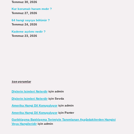
Temmuz 30, 2026
Kur korumalı haram mıdır ?
Temmuz 27, 2026
64 hangi sayıya bölünür ?
Temmuz 24, 2026
Kademe açılımı nedir ?
Temmuz 23, 2026
Son yorumlar
Dişlerin Isimleri Nelerdir
için
admin
Dişlerin Isimleri Nelerdir
için
Sevda
Amerika Hangi Dil Konuşuluyor
için
admin
Amerika Hangi Dil Konuşuluyor
için
Panter
Garblılaşma Batılılaşma Terimiyle Tanımlanan Aşağıdakilerden Hangisi
Veya Hangileridir
için
admin