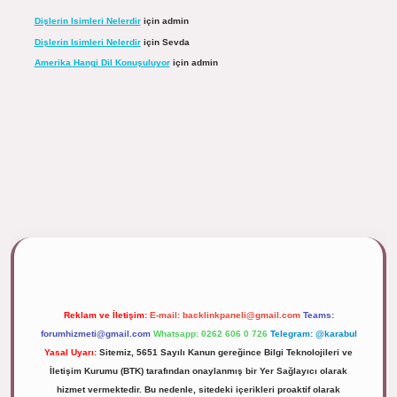
Dişlerin Isimleri Nelerdir
için
admin
Dişlerin Isimleri Nelerdir
için
Sevda
Amerika Hangi Dil Konuşuluyor
için
admin
ipbett.net/
Reklam ve İletişim:
E-mail:
backlinkpaneli@gmail.com
Teams:
forumhizmeti@gmail.com
Whatsapp: 0262 606 0 726
Telegram: @karabul
Yasal Uyarı:
Sitemiz, 5651 Sayılı Kanun gereğince Bilgi Teknolojileri ve
İletişim Kurumu (BTK) tarafından onaylanmış bir Yer Sağlayıcı olarak
hizmet vermektedir. Bu nedenle, sitedeki içerikleri proaktif olarak