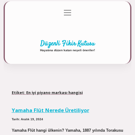
menüyü
Anasayfa
Gizlilik Politikası
Yasal Uyarı
aç
Hakkımızda
Düzenli Fikir Kutusu
Hayatına düzen katan neşeli öneriler!
Etiket:
En iyi piyano markası hangisi
Yamaha Flüt Nerede Üretiliyor
Tarih: Aralık 19, 2024
Yamaha Flüt hangi ülkenin? Yamaha, 1887 yılında Torakusu