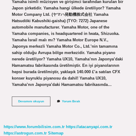
Yamaha isimli müzisyen ve girişimci tarafından kurulan bir
Japon şirketidir. Yamaha hangi ülkede üretiliyor? Yamaha
Motor Company Ltd. (ヤマハ発動機株式会社 Yamaha
Hatsudōki Kabushiki-gaisha) (TYO: 7272) Japanese
automobile manufacturer. Yamaha Motor, one of the
Yamaha companies, is headquartered in Iwata, Shizuoka.
Yamaha İsrail malı mı? Yamaha Motor Europe N.V.,
Japonya merkezli Yamaha Motor Co., Ltd.’nin tamamına
sahip olduğu Avrupa bölge merkezidir. Yamaha piyano
nerede üretiliyor? Yamaha UX10, Yamaha’nın Japonya’daki
Hamamatsu fabrikasında üretilmiştir. En iyi piyanolarının
hepsi burada üretilmiştir, yaklaşık 140.000 £’a satılan CFX
konser kuyruklu piyanosu da dahil! Yamaha UX10,
Yamaha’nın Japonya’daki Hamamatsu fabrikasında…
Yamaha
Devamını okuyun
Yorum Bırak
Flüt
Nerede
Üretiliyor
https://www.forumbilisim.com.tr
https://atacanyapi.com.tr
https://astrogun.com.tr
Sitemap