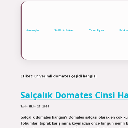
Anasayfa
Gizlilik Politikası
Yasal Uyarı
Hakkı
Etiket:
En verimli domates çeşidi hangisi
Salçalık Domates Cinsi Ha
Tarih: Ekim 27, 2024
Salçalık domates hangisi? Domates salçası olarak en çok kul
Tohumları toprak karışımına koymadan önce bir gün nemli bir