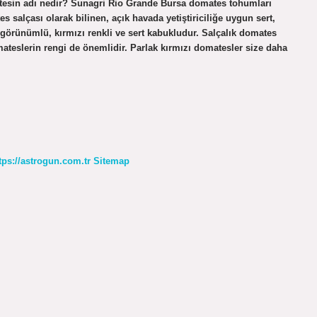
atesin adı nedir? Sunagri Rio Grande Bursa domates tohumları
es salçası olarak bilinen, açık havada yetiştiriciliğe uygun sert,
görünümlü, kırmızı renkli ve sert kabukludur. Salçalık domates
ateslerin rengi de önemlidir. Parlak kırmızı domatesler size daha
tps://astrogun.com.tr
Sitemap