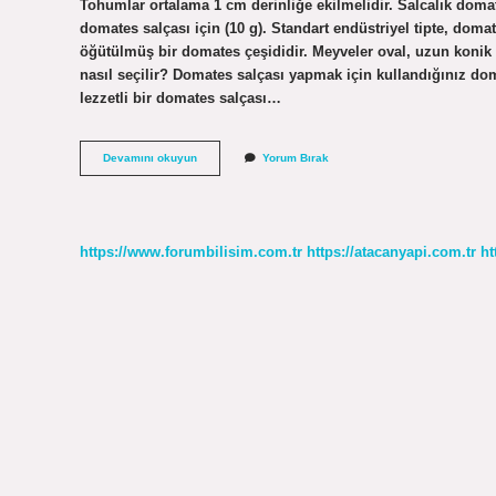
Tohumlar ortalama 1 cm derinliğe ekilmelidir. Salcalık dom
domates salçası için (10 g). Standart endüstriyel tipte, domat
öğütülmüş bir domates çeşididir. Meyveler oval, uzun konik 
nasıl seçilir? Domates salçası yapmak için kullandığınız dom
lezzetli bir domates salçası…
Salçalık
Devamını okuyun
Yorum Bırak
Domates
Cinsi
Hangisi
https://www.forumbilisim.com.tr
https://atacanyapi.com.tr
ht