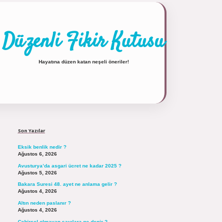
Düzenli Fikir Kutusu
Hayatına düzen katan neşeli öneriler!
Sidebar
https://tulipbett.net/
Son Yazılar
Eksik benlik nedir ?
Ağustos 6, 2026
Avusturya’da asgari ücret ne kadar 2025 ?
Ağustos 5, 2026
Bakara Suresi 48. ayet ne anlama gelir ?
Ağustos 4, 2026
Altın neden paslanır ?
Ağustos 4, 2026
Cebirsel olmayan sayılara ne denir ?