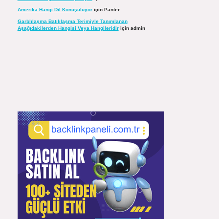
Amerika Hangi Dil Konuşuluyor
için
Panter
Garblılaşma Batılılaşma Terimiyle Tanımlanan
Aşağıdakilerden Hangisi Veya Hangileridir
için
admin