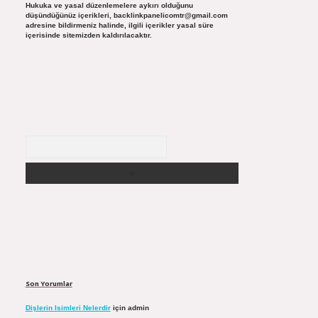
Hukuka ve yasal düzenlemelere aykırı olduğunu
düşündüğünüz içerikleri,
backlinkpanelicomtr@gmail.com
adresine bildirmeniz halinde, ilgili içerikler yasal süre
içerisinde sitemizden kaldırılacaktır.
Arama
Son Yorumlar
Dişlerin Isimleri Nelerdir
için
admin