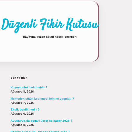
Düzenli Fikir Kutusu
Hayatına düzen katan neşeli öneriler!
Sidebar
https://tulipbett.net/
Son Yazılar
Kuyumculuk helal midir ?
Ağustos 8, 2026
Memeden sütün kesilmesi için ne yapmalı ?
Ağustos 7, 2026
Eksik benlik nedir ?
Ağustos 6, 2026
Avusturya’da asgari ücret ne kadar 2025 ?
Ağustos 5, 2026
Bakara Suresi 48. ayet ne anlama gelir ?