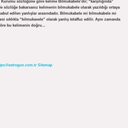
 Kurumu sözlüğüne göre kelime Bilmukabele’dir; “karşılığında”
sözlüğe bakarsanız kelimenin bilmukabele olarak yazıldığı ortaya
kabul edilen yanlışlar arasındadır. Bilmukabele mi bilmukabele mi
i sıklıkla “bilmukavele” olarak yanlış telaffuz edilir. Aynı zamanda
 göre bu kelimenin doğru…
tps://astrogun.com.tr
Sitemap