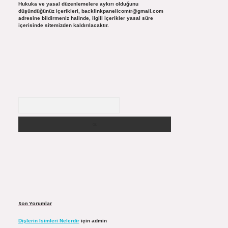
Hukuka ve yasal düzenlemelere aykırı olduğunu
düşündüğünüz içerikleri,
backlinkpanelicomtr@gmail.com
adresine bildirmeniz halinde, ilgili içerikler yasal süre
içerisinde sitemizden kaldırılacaktır.
Arama
Son Yorumlar
Dişlerin Isimleri Nelerdir
için
admin