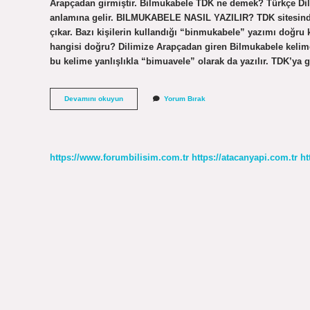
Arapçadan girmiştir. Bilmukabele TDK ne demek? Türkçe Dil
anlamına gelir. BILMUKABELE NASIL YAZILIR? TDK sitesinde 
çıkar. Bazı kişilerin kullandığı “binmukabele” yazımı doğru 
hangisi doğru? Dilimize Arapçadan giren Bilmukabele kelimes
bu kelime yanlışlıkla “bimuavele” olarak da yazılır. TDK’ya
Bilmukabele
Devamını okuyun
Yorum Bırak
Osmanlica
Mi
https://www.forumbilisim.com.tr
https://atacanyapi.com.tr
ht