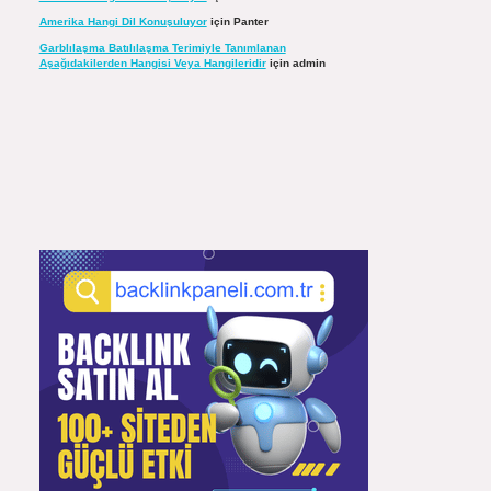
Amerika Hangi Dil Konuşuluyor
için
Panter
Garblılaşma Batılılaşma Terimiyle Tanımlanan
Aşağıdakilerden Hangisi Veya Hangileridir
için
admin