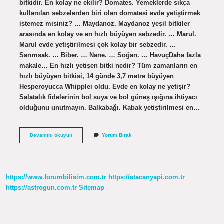
bitkidir. En kolay ne ekilir? Domates. Yemeklerde sıkça
kullanılan sebzelerden biri olan domatesi evde yetiştirmek
istemez misiniz? … Maydanoz. Maydanoz yeşil bitkiler
arasında en kolay ve en hızlı büyüyen sebzedir. … Marul.
Marul evde yetiştirilmesi çok kolay bir sebzedir. …
Sarımsak. … Biber. … Nane. … Soğan. … HavuçDaha fazla
makale… En hızlı yetişen bitki nedir? Tüm zamanların en
hızlı büyüyen bitkisi, 14 günde 3,7 metre büyüyen
Hesperoyucca Whipplei oldu. Evde en kolay ne yetişir?
Salatalık fidelerinin bol suya ve bol güneş ışığına ihtiyacı
olduğunu unutmayın. Balkabağı. Kabak yetiştirilmesi en…
En
Devamını okuyun
Yorum Bırak
Kolay
Ne
Yetişir
https://www.forumbilisim.com.tr
https://atacanyapi.com.tr
https://astrogun.com.tr
Sitemap