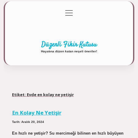
menüyü
Anasayfa
Gizlilik Politikası
Yasal Uyarı
aç
Hakkımızda
Düzenli Fikir Kutusu
Hayatına düzen katan neşeli öneriler!
Etiket:
Evde en kolay ne yetişir
En Kolay Ne Yetişir
Tarih: Aralık 20, 2024
En hızlı ne yetişir? Su mercimeği bilinen en hızlı büyüyen