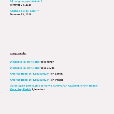
64 hangi sayıya bölünür ?
Temmuz 24, 2026
Kademe açılımı nedir ?
Temmuz 23, 2026
Son yorumlar
Dişlerin Isimleri Nelerdir
için
admin
Dişlerin Isimleri Nelerdir
için
Sevda
Amerika Hangi Dil Konuşuluyor
için
admin
Amerika Hangi Dil Konuşuluyor
için
Panter
Garblılaşma Batılılaşma Terimiyle Tanımlanan Aşağıdakilerden Hangisi
Veya Hangileridir
için
admin