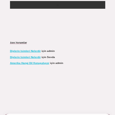
Son Yorumlar
Dişlerin Isimleri Nelerdir
için
admin
Dişlerin Isimleri Nelerdir
için
Sevda
Amerika Hangi Dil Konuşuluyor
için
admin
ulipbett.net/