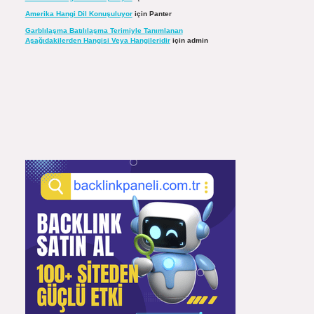
Amerika Hangi Dil Konuşuluyor
için
Panter
Garblılaşma Batılılaşma Terimiyle Tanımlanan
Aşağıdakilerden Hangisi Veya Hangileridir
için
admin