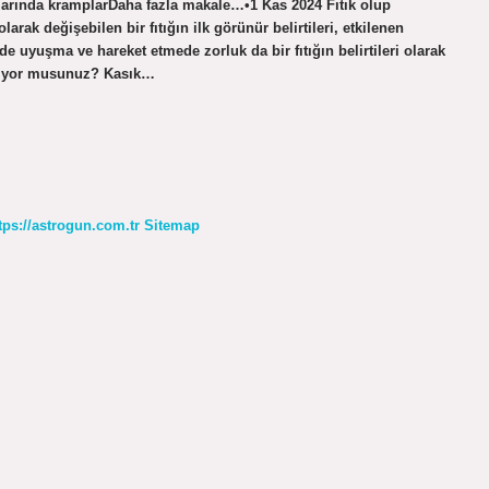
larında kramplarDaha fazla makale…•1 Kas 2024 Fıtık olup
larak değişebilen bir fıtığın ilk görünür belirtileri, etkilenen
inde uyuşma ve hareket etmede zorluk da bir fıtığın belirtileri olarak
ebiliyor musunuz? Kasık…
tps://astrogun.com.tr
Sitemap