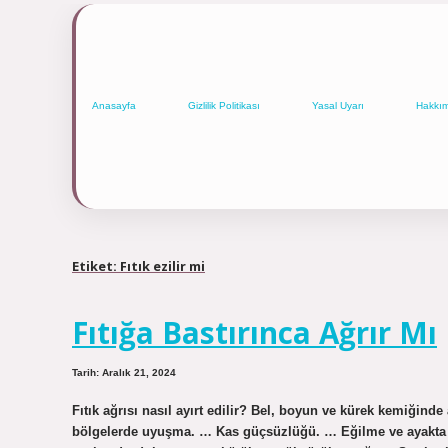
Anasayfa
Gizlilik Politikası
Yasal Uyarı
Hakkı
Etiket:
Fıtık ezilir mi
Fıtığa Bastırınca Ağrır Mı
Tarih: Aralık 21, 2024
Fıtık ağrısı nasıl ayırt edilir? Bel, boyun ve kürek kemiğind
bölgelerde uyuşma. … Kas güçsüzlüğü. … Eğilme ve ayakta d