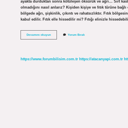
ayakta durduktan sonra kötüleşen öksürük ve ağrı… Sırt kas
olmadığını nasıl anlarız? Kişiden kişiye ve fıtık türüne bağlı o
bölgede ağrı, şişkinlik, çıkıntı ve rahatsızlıktır. Fıtık bölges
kabul edilir. Fıtık elle hissedilir mi? Fıtığı elinizle hissed
Fıtığa
Devamını okuyun
Yorum Bırak
Bastırınca
Ağrır
Mı
https://www.forumbilisim.com.tr
https://atacanyapi.com.tr
ht