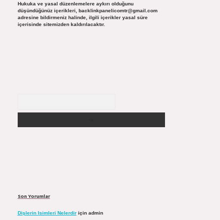
Hukuka ve yasal düzenlemelere aykırı olduğunu
düşündüğünüz içerikleri,
backlinkpanelicomtr@gmail.com
adresine bildirmeniz halinde, ilgili içerikler yasal süre
içerisinde sitemizden kaldırılacaktır.
Arama
Son Yorumlar
Dişlerin Isimleri Nelerdir
için
admin