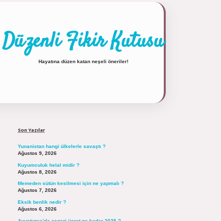
Düzenli Fikir Kutusu
Hayatına düzen katan neşeli öneriler!
Sidebar
https://tulipbett.net/
Son Yazılar
Yunanistan hangi ülkelerle savaştı ?
Ağustos 9, 2026
Kuyumculuk helal midir ?
Ağustos 8, 2026
Memeden sütün kesilmesi için ne yapmalı ?
Ağustos 7, 2026
Eksik benlik nedir ?
Ağustos 6, 2026
Avusturya’da asgari ücret ne kadar 2025 ?