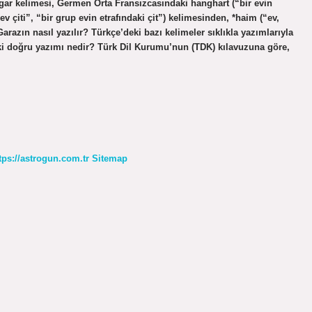
gar kelimesi, Germen Orta Fransızcasındaki hanghart (“bir evin
v çiti”, “bir grup evin etrafındaki çit”) kelimesinden, *haim (“ev,
razın nasıl yazılır? Türkçe’deki bazı kelimeler sıklıkla yazımlarıyla
Peki doğru yazımı nedir? Türk Dil Kurumu’nun (TDK) kılavuzuna göre,
tps://astrogun.com.tr
Sitemap