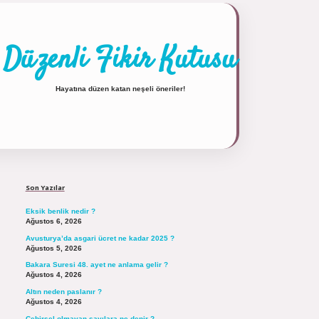
Düzenli Fikir Kutusu
Hayatına düzen katan neşeli öneriler!
Sidebar
https://tulipbett.net/
Son Yazılar
Eksik benlik nedir ?
Ağustos 6, 2026
Avusturya’da asgari ücret ne kadar 2025 ?
Ağustos 5, 2026
Bakara Suresi 48. ayet ne anlama gelir ?
Ağustos 4, 2026
Altın neden paslanır ?
Ağustos 4, 2026
Cebirsel olmayan sayılara ne denir ?