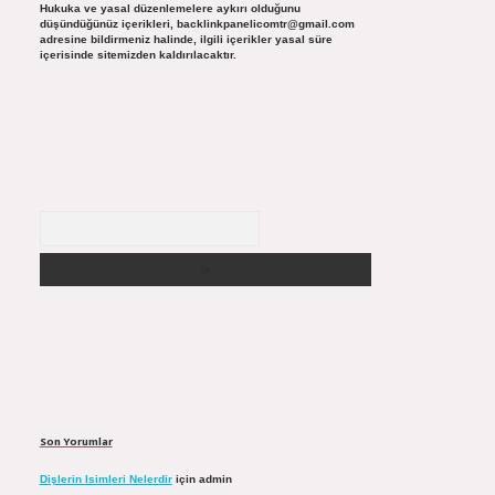
Hukuka ve yasal düzenlemelere aykırı olduğunu
düşündüğünüz içerikleri,
backlinkpanelicomtr@gmail.com
adresine bildirmeniz halinde, ilgili içerikler yasal süre
içerisinde sitemizden kaldırılacaktır.
Arama
Son Yorumlar
Dişlerin Isimleri Nelerdir
için
admin