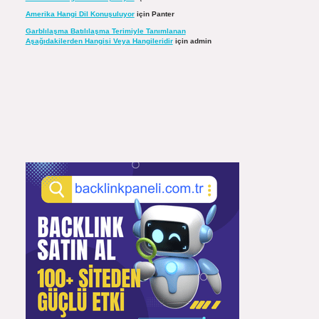
Amerika Hangi Dil Konuşuluyor
için
Panter
Garblılaşma Batılılaşma Terimiyle Tanımlanan
Aşağıdakilerden Hangisi Veya Hangileridir
için
admin