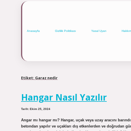
Anasayfa
Gizlilik Politikası
Yasal Uyarı
Hakkı
Etiket:
Garaz nedir
Hangar Nasıl Yazılır
Tarih: Ekim 25, 2024
Angar mı hangar mı? Hangar, uçak veya uzay aracını barındırm
betondan yapılır ve uçakları dış etkenlerden ve doğrudan g