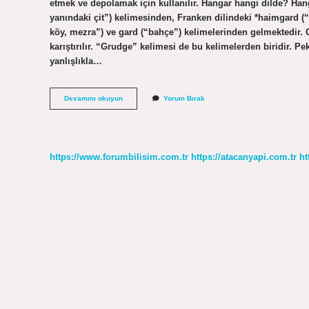
etmek ve depolamak için kullanılır. Hangar hangi dilde? Han
yanındaki çit”) kelimesinden, Franken dilindeki *haimgard (“e
köy, mezra”) ve gard (“bahçe”) kelimelerinden gelmektedir. Ga
karıştırılır. “Grudge” kelimesi de bu kelimelerden biridir. 
yanlışlıkla…
Hangar
Devamını okuyun
Yorum Bırak
Nasıl
Yazılır
https://www.forumbilisim.com.tr
https://atacanyapi.com.tr
ht