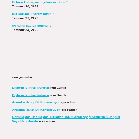
Cebirsel olmayan sayılara ne denir ?
Temmuz 30, 2026
Kur korumalı haram mıdır ?
Temmuz 27, 2026
64 hangi sayıya bölünür ?
Temmuz 24, 2026
Son yorumlar
Dişlerin Isimleri Nelerdir
için
admin
Dişlerin Isimleri Nelerdir
için
Sevda
Amerika Hangi Dil Konuşuluyor
için
admin
Amerika Hangi Dil Konuşuluyor
için
Panter
Garblılaşma Batılılaşma Terimiyle Tanımlanan Aşağıdakilerden Hangisi
Veya Hangileridir
için
admin