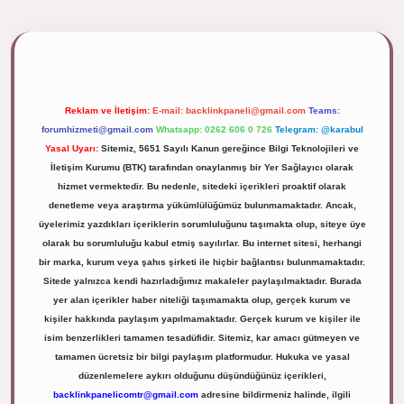
//tulipbett.net/
Reklam ve İletişim:
E-mail:
backlinkpaneli@gmail.com
Teams:
forumhizmeti@gmail.com
Whatsapp: 0262 606 0 726
Telegram: @karabul
Yasal Uyarı:
Sitemiz, 5651 Sayılı Kanun gereğince Bilgi Teknolojileri ve
İletişim Kurumu (BTK) tarafından onaylanmış bir Yer Sağlayıcı olarak
hizmet vermektedir. Bu nedenle, sitedeki içerikleri proaktif olarak
denetleme veya araştırma yükümlülüğümüz bulunmamaktadır. Ancak,
üyelerimiz yazdıkları içeriklerin sorumluluğunu taşımakta olup, siteye üye
olarak bu sorumluluğu kabul etmiş sayılırlar. Bu internet sitesi, herhangi
bir marka, kurum veya şahıs şirketi ile hiçbir bağlantısı bulunmamaktadır.
Sitede yalnızca kendi hazırladığımız makaleler paylaşılmaktadır. Burada
yer alan içerikler haber niteliği taşımamakta olup, gerçek kurum ve
kişiler hakkında paylaşım yapılmamaktadır. Gerçek kurum ve kişiler ile
isim benzerlikleri tamamen tesadüfidir. Sitemiz, kar amacı gütmeyen ve
tamamen ücretsiz bir bilgi paylaşım platformudur. Hukuka ve yasal
düzenlemelere aykırı olduğunu düşündüğünüz içerikleri,
backlinkpanelicomtr@gmail.com
adresine bildirmeniz halinde, ilgili