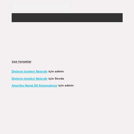
Arama
Son Yorumlar
Dişlerin Isimleri Nelerdir
için
admin
Dişlerin Isimleri Nelerdir
için
Sevda
Amerika Hangi Dil Konuşuluyor
için
admin