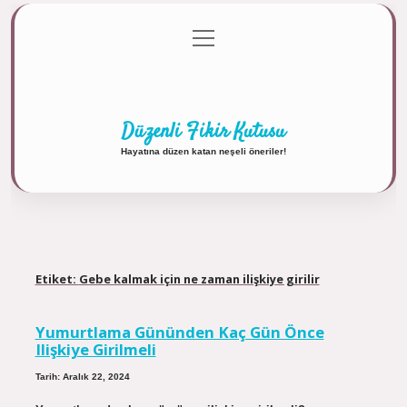
menüyü
Anasayfa
Gizlilik Politikası
Yasal Uyarı
aç
Hakkımızda
Düzenli Fikir Kutusu
Hayatına düzen katan neşeli öneriler!
Etiket:
Gebe kalmak için ne zaman ilişkiye girilir
Yumurtlama Gününden Kaç Gün Önce
Ilişkiye Girilmeli
Tarih: Aralık 22, 2024