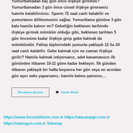
Yumurtlamadan kaç gün önce ilişkiye girilmeli?
Yumurtlamadan 3 gün önce cinsel ilişkiye girerseniz
hamile kalabilirsiniz. Sperm 72 saat canlı kalabilir ve
yumurtanın döllenmesini sağlar. Yumurtlama gününe 3 gün
kala hamile kalınır mı? Gebeliğin beklenen tarihinde
ilişkiye girmek mümkün olduğu gibi, beklenen tarihten 5
gün öncesine kadar ilişkiye girip gebe kalmak da
mümkündür. Fallop tüplerindeki yumurta yaklaşık 12 ila 24
saat canlı kalabilir. Gebe kalmak için ne zaman ilişkiye
girilir? Hamile kalmak istiyorsanız, adet kanamanızın ilk
gününden itibaren 10-11 güne kadar bekleyin. İlk günden
itibaren yaklaşık bir hafta boyunca her gün veya en azından
gün aşırı seks yaparsanız, hamile kalma şansınız…
Yumurtlama
Devamını okuyun
Yorum Bırak
Gününden
Kaç
Gün
Önce
Ilişkiye
https://www.forumbilisim.com.tr
https://atacanyapi.com.tr
Girilmeli
https://astrogun.com.tr
Sitemap