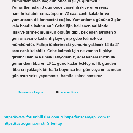
Yumurtlamadan kaç gün önce ilişkiye girilmeli?
Yumurtlamadan 3 gün önce cinsel ilişkiye girerseniz
hamile kalabilirsiniz. Sperm 72 saat canlı kalabilir ve
yumurtanın döllenmesini sağlar. Yumurtlama gününe 3 gün
kala hamile kalınır mı? Gebeliğin beklenen tarihinde
ilişkiye girmek mümkün olduğu gibi, beklenen tarihten 5
gün öncesine kadar ilişkiye girip gebe kalmak da
mümkündür. Fallop tüplerindeki yumurta yaklaşık 12 ila 24
saat canlı kalabilir. Gebe kalmak için ne zaman ilişkiye
girilir? Hamile kalmak istiyorsanız, adet kanamanızın ilk
gününden itibaren 10-11 güne kadar bekleyin. İlk günden
itibaren yaklaşık bir hafta boyunca her gün veya en azından
gün aşırı seks yaparsanız, hamile kalma şansınız…
Yumurtlama
Devamını okuyun
Yorum Bırak
Gününden
Kaç
Gün
Önce
Ilişkiye
https://www.forumbilisim.com.tr
https://atacanyapi.com.tr
Girilmeli
https://astrogun.com.tr
Sitemap