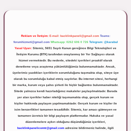
/tulipbett.net/
Reklam ve İletişim:
E-mail:
backlinkpaneli@gmail.com
Teams:
forumhizmeti@gmail.com
Whatsapp: 0262 606 0 726
Telegram: @karabul
Yasal Uyarı:
Sitemiz, 5651 Sayılı Kanun gereğince Bilgi Teknolojileri ve
İletişim Kurumu (BTK) tarafından onaylanmış bir Yer Sağlayıcı olarak
hizmet vermektedir. Bu nedenle, sitedeki içerikleri proaktif olarak
denetleme veya araştırma yükümlülüğümüz bulunmamaktadır. Ancak,
üyelerimiz yazdıkları içeriklerin sorumluluğunu taşımakta olup, siteye üye
olarak bu sorumluluğu kabul etmiş sayılırlar. Bu internet sitesi, herhangi
bir marka, kurum veya şahıs şirketi ile hiçbir bağlantısı bulunmamaktadır.
Sitede yalnızca kendi hazırladığımız makaleler paylaşılmaktadır. Burada
yer alan içerikler haber niteliği taşımamakta olup, gerçek kurum ve
kişiler hakkında paylaşım yapılmamaktadır. Gerçek kurum ve kişiler ile
isim benzerlikleri tamamen tesadüfidir. Sitemiz, kar amacı gütmeyen ve
tamamen ücretsiz bir bilgi paylaşım platformudur. Hukuka ve yasal
düzenlemelere aykırı olduğunu düşündüğünüz içerikleri,
backlinkpanelicomtr@gmail.com
adresine bildirmeniz halinde, ilgili