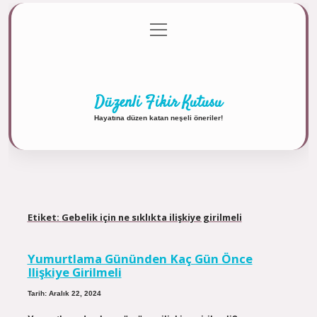
menüyü
Anasayfa
Gizlilik Politikası
Yasal Uyarı
aç
Hakkımızda
Düzenli Fikir Kutusu
Hayatına düzen katan neşeli öneriler!
Etiket:
Gebelik için ne sıklıkta ilişkiye girilmeli
Yumurtlama Gününden Kaç Gün Önce
Ilişkiye Girilmeli
Tarih: Aralık 22, 2024