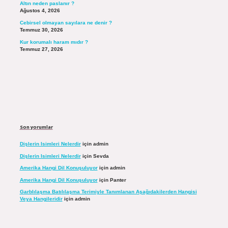
Altın neden paslanır ?
Ağustos 4, 2026
Cebirsel olmayan sayılara ne denir ?
Temmuz 30, 2026
Kur korumalı haram mıdır ?
Temmuz 27, 2026
Son yorumlar
Dişlerin Isimleri Nelerdir
için
admin
Dişlerin Isimleri Nelerdir
için
Sevda
Amerika Hangi Dil Konuşuluyor
için
admin
Amerika Hangi Dil Konuşuluyor
için
Panter
Garblılaşma Batılılaşma Terimiyle Tanımlanan Aşağıdakilerden Hangisi
Veya Hangileridir
için
admin