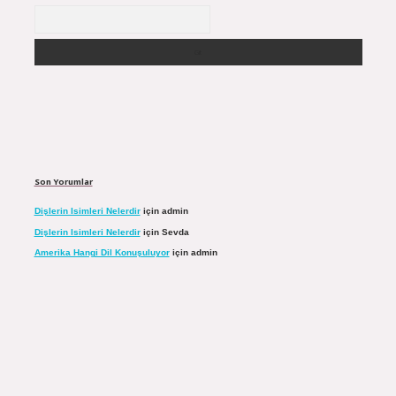
Arama
Son Yorumlar
Dişlerin Isimleri Nelerdir
için
admin
Dişlerin Isimleri Nelerdir
için
Sevda
Amerika Hangi Dil Konuşuluyor
için
admin