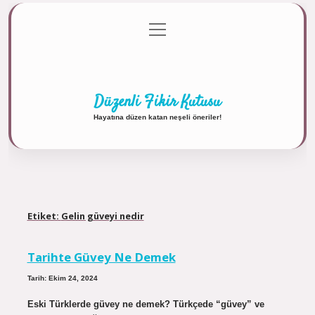
menüyü
Anasayfa
Gizlilik Politikası
Yasal Uyarı
aç
Hakkımızda
Düzenli Fikir Kutusu
Hayatına düzen katan neşeli öneriler!
Etiket:
Gelin güveyi nedir
Tarihte Güvey Ne Demek
Tarih: Ekim 24, 2024
Eski Türklerde güvey ne demek? Türkçede “güvey” ve