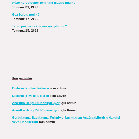
Ağaç keresteciler için ham madde midir ?
Temmuz 21, 2026
Gaz bulutu nedir ?
Temmuz 17, 2026
Tahin pekmez akciğere iyi gelir mi ?
Temmuz 15, 2026
Son yorumlar
Dişlerin Isimleri Nelerdir
için
admin
Dişlerin Isimleri Nelerdir
için
Sevda
Amerika Hangi Dil Konuşuluyor
için
admin
Amerika Hangi Dil Konuşuluyor
için
Panter
Garblılaşma Batılılaşma Terimiyle Tanımlanan Aşağıdakilerden Hangisi
Veya Hangileridir
için
admin