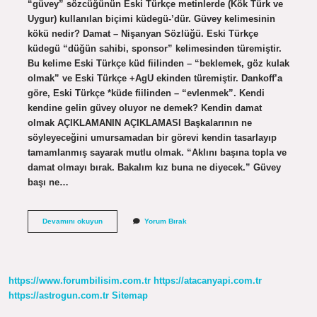
“güvey” sözcüğünün Eski Türkçe metinlerde (Kök Türk ve
Uygur) kullanılan biçimi küdegü-’dür. Güvey kelimesinin
kökü nedir? Damat – Nişanyan Sözlüğü. Eski Türkçe
küdegü “düğün sahibi, sponsor” kelimesinden türemiştir.
Bu kelime Eski Türkçe küd fiilinden – “beklemek, göz kulak
olmak” ve Eski Türkçe +AgU ekinden türemiştir. Dankoff’a
göre, Eski Türkçe *küde fiilinden – “evlenmek”. Kendi
kendine gelin güvey oluyor ne demek? Kendin damat
olmak AÇIKLAMANIN AÇIKLAMASI Başkalarının ne
söyleyeceğini umursamadan bir görevi kendin tasarlayıp
tamamlanmış sayarak mutlu olmak. “Aklını başına topla ve
damat olmayı bırak. Bakalım kız buna ne diyecek.” Güvey
başı ne…
Tarihte
Devamını okuyun
Yorum Bırak
Güvey
Ne
Demek
https://www.forumbilisim.com.tr
https://atacanyapi.com.tr
https://astrogun.com.tr
Sitemap