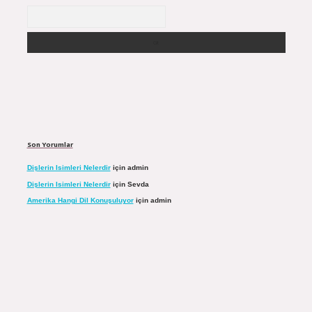
Arama
Son Yorumlar
Dişlerin Isimleri Nelerdir
için
admin
Dişlerin Isimleri Nelerdir
için
Sevda
Amerika Hangi Dil Konuşuluyor
için
admin