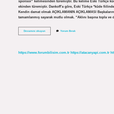
sponsor” kelimesinden türemiştir. Bu kelime Eski Türkçe kü
ekinden türemiştir. Dankoff’a göre, Eski Türkçe *küde fiili
Kendin damat olmak AÇIKLAMANIN AÇIKLAMASI Başkalarının 
tamamlanmış sayarak mutlu olmak. “Aklını başına topla ve 
Tarihte
Devamını okuyun
Yorum Bırak
Güvey
Ne
Demek
https://www.forumbilisim.com.tr
https://atacanyapi.com.tr
ht