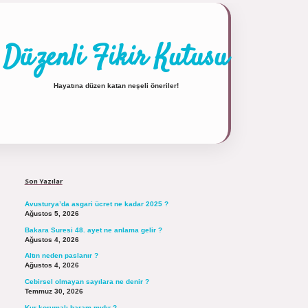
Düzenli Fikir Kutusu
Hayatına düzen katan neşeli öneriler!
Sidebar
https://tulipbett.net/
Son Yazılar
Avusturya’da asgari ücret ne kadar 2025 ?
Ağustos 5, 2026
Bakara Suresi 48. ayet ne anlama gelir ?
Ağustos 4, 2026
Altın neden paslanır ?
Ağustos 4, 2026
Cebirsel olmayan sayılara ne denir ?
Temmuz 30, 2026
Kur korumalı haram mıdır ?