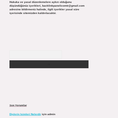
Hukuka ve yasal düzenlemelere aykırı olduğunu
düşündüğünüz içerikleri,
backlinkpanelicomtr@gmail.com
adresine bildirmeniz halinde, ilgili içerikler yasal süre
içerisinde sitemizden kaldırılacaktır.
Arama
Son Yorumlar
Dişlerin Isimleri Nelerdir
için
admin