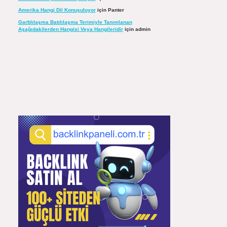
Amerika Hangi Dil Konuşuluyor
için
Panter
Garblılaşma Batılılaşma Terimiyle Tanımlanan
Aşağıdakilerden Hangisi Veya Hangileridir
için
admin