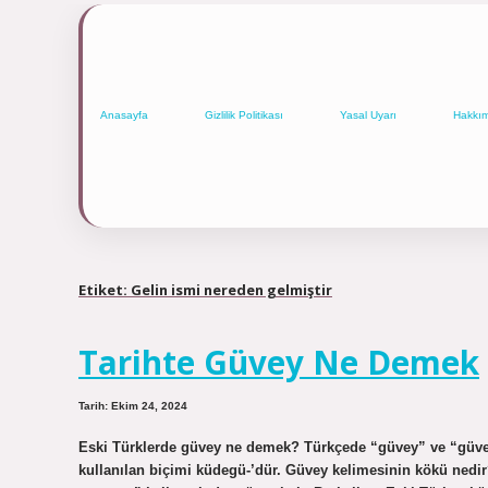
Anasayfa
Gizlilik Politikası
Yasal Uyarı
Hakkı
Etiket:
Gelin ismi nereden gelmiştir
Tarihte Güvey Ne Demek
Tarih: Ekim 24, 2024
Eski Türklerde güvey ne demek? Türkçede “güvey” ve “güve
kullanılan biçimi küdegü-’dür. Güvey kelimesinin kökü ned