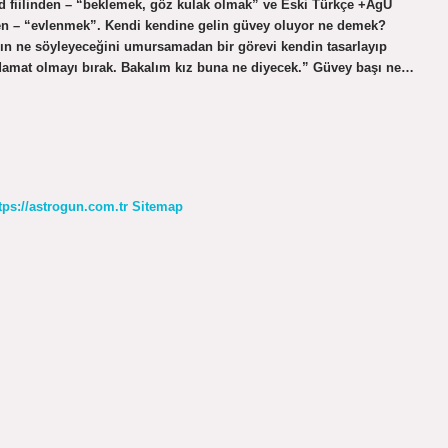
d fiilinden – “beklemek, göz kulak olmak” ve Eski Türkçe +AgU
nden – “evlenmek”. Kendi kendine gelin güvey oluyor ne demek?
ne söyleyeceğini umursamadan bir görevi kendin tasarlayıp
damat olmayı bırak. Bakalım kız buna ne diyecek.” Güvey başı ne…
tps://astrogun.com.tr
Sitemap