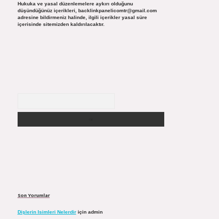
Hukuka ve yasal düzenlemelere aykırı olduğunu
düşündüğünüz içerikleri,
backlinkpanelicomtr@gmail.com
adresine bildirmeniz halinde, ilgili içerikler yasal süre
içerisinde sitemizden kaldırılacaktır.
Arama
Son Yorumlar
Dişlerin Isimleri Nelerdir
için
admin