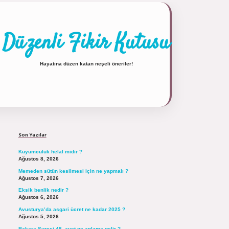
Düzenli Fikir Kutusu
Hayatına düzen katan neşeli öneriler!
Sidebar
https://tulipbett.net/
Son Yazılar
Kuyumculuk helal midir ?
Ağustos 8, 2026
Memeden sütün kesilmesi için ne yapmalı ?
Ağustos 7, 2026
Eksik benlik nedir ?
Ağustos 6, 2026
Avusturya’da asgari ücret ne kadar 2025 ?
Ağustos 5, 2026
Bakara Suresi 48. ayet ne anlama gelir ?