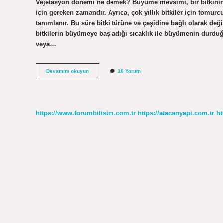
Vejetasyon dönemi ne demek? Büyüme mevsimi, bir bitkinin
için gereken zamandır. Ayrıca, çok yıllık bitkiler için tom
tanımlanır. Bu süre bitki türüne ve çeşidine bağlı olarak d
bitkilerin büyümeye başladığı sıcaklık ile büyümenin durduğ
veya…
Vejetasyon
Devamını okuyun
10 Yorum
Ne
Demek
https://www.forumbilisim.com.tr
https://atacanyapi.com.tr
ht