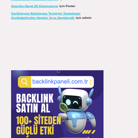
Amerika Hangi Dil Konuşuluyor
için
Panter
Garblılaşma Batılılaşma Terimiyle Tanımlanan
Aşağıdakilerden Hangisi Veya Hangileridir
için
admin