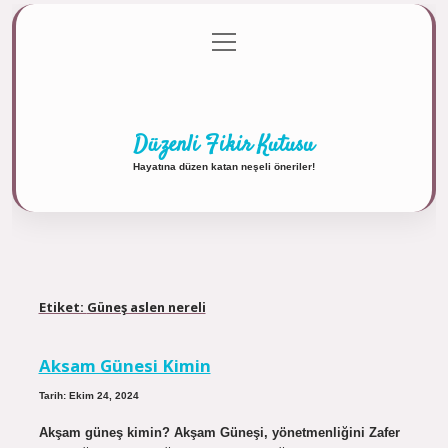
menüyü
Anasayfa
Gizlilik Politikası
Yasal Uyarı
aç
Hakkımızda
Düzenli Fikir Kutusu
Hayatına düzen katan neşeli öneriler!
Etiket:
Güneş aslen nereli
Aksam Günesi Kimin
Tarih: Ekim 24, 2024
Akşam güneş kimin? Akşam Güneşi, yönetmenliğini Zafer