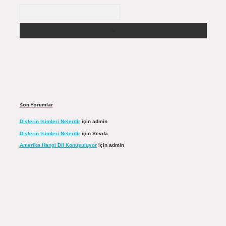
Arama
Son Yorumlar
Dişlerin Isimleri Nelerdir
için
admin
Dişlerin Isimleri Nelerdir
için
Sevda
Amerika Hangi Dil Konuşuluyor
için
admin