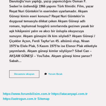
Davutoğlu’nun yaptığı, yazıp yapımcılığını Osman F.
Seden’in üstlendiği 1966 yapımı Türk filmidir. Film, yazar
Reşat Nuri Güntekin’in eserinden uyarlamadır. Akşam
Güneşi kimin eseri konusu? Reşat Nuri Güntekin’in
duygusal temasıyla dikkat çeken Akşam Güneşi adlı
romanı, toplumsal hoşgörü sınırlarında gezinen yasak bir
aşk hikâyesini yalın ve akıcı bir üslupla okuyucuya
sunuyor. Akşam güneşini ilk kim söyledi? Akşam Güneşi /
Çiçekler Açsın, Ferdi Tayfur’un 45. albümü olup, Nisan
1975’te Elele Plak, 5 Kasım 1975’te ise Elenor Plak etiketiyle
yayımlandı. Akşam güneşi kimler söylüyor? Sibel Can –
AKŞAM GÜNEŞİ – YouTube. Akşam güneşi kime yansır?
Sabah…
Aksam
Devamını okuyun
Yorum Bırak
Günesi
Kimin
https://www.forumbilisim.com.tr
https://atacanyapi.com.tr
https://astrogun.com.tr
Sitemap