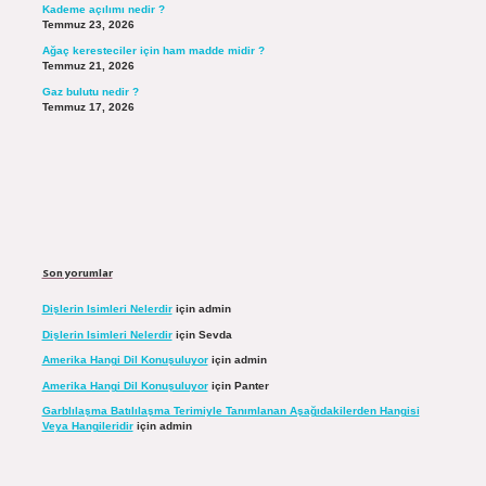
Kademe açılımı nedir ?
Temmuz 23, 2026
Ağaç keresteciler için ham madde midir ?
Temmuz 21, 2026
Gaz bulutu nedir ?
Temmuz 17, 2026
Son yorumlar
Dişlerin Isimleri Nelerdir
için
admin
Dişlerin Isimleri Nelerdir
için
Sevda
Amerika Hangi Dil Konuşuluyor
için
admin
Amerika Hangi Dil Konuşuluyor
için
Panter
Garblılaşma Batılılaşma Terimiyle Tanımlanan Aşağıdakilerden Hangisi
Veya Hangileridir
için
admin