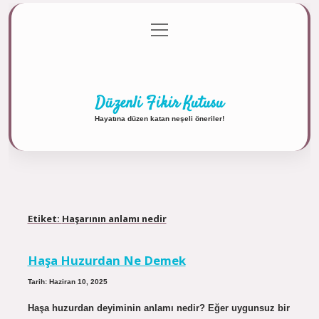
menüyü
Anasayfa
Gizlilik Politikası
Yasal Uyarı
aç
Hakkımızda
Düzenli Fikir Kutusu
Hayatına düzen katan neşeli öneriler!
Etiket:
Haşarının anlamı nedir
Haşa Huzurdan Ne Demek
Tarih: Haziran 10, 2025
Haşa huzurdan deyiminin anlamı nedir? Eğer uygunsuz bir