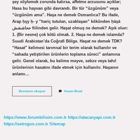
şey söylemek zorunda kalırsa, affetme arzusunu açıklar;
Hasa bu hayvan gibi davrandı. Bir tür “üzgünüm” veya
“üzgünüm ama”. Haşa ne demek Osmanlıca? Bu ifade,
Arap ḥşy ḥ- y “hariç tutulan, uzaklaşan” kökünden ḥāşā
ححاششش fiilinden gelir. Haşat olmuş ne demek? Aşık olun:
1. (Bir nesne) çok kötü olmak. 2. Haşa ne demek islamda?
Suudi Arabistan’da Coğrafi Bölge. Haşat ne demek TDK?
“Hasat” kelimesi tarımsal bir terim olarak kullanılır ve
“sahada yetiştirilen ürünlerin toplama süreci” anlamına
gelir. Genel olarak, bu kelime meyve, sebze veya tahıl
ürünlerinin hasatını ifade etmek için kullanılır. Haşanın
anlamı…
Haşa
Devamını okuyun
Yorum Bırak
Huzurdan
Ne
Demek
https://www.forumbilisim.com.tr
https://atacanyapi.com.tr
https://astrogun.com.tr
Sitemap