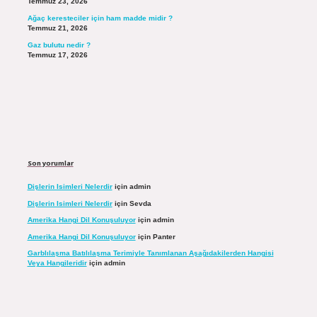
Temmuz 23, 2026
Ağaç keresteciler için ham madde midir ?
Temmuz 21, 2026
Gaz bulutu nedir ?
Temmuz 17, 2026
Son yorumlar
Dişlerin Isimleri Nelerdir
için
admin
Dişlerin Isimleri Nelerdir
için
Sevda
Amerika Hangi Dil Konuşuluyor
için
admin
Amerika Hangi Dil Konuşuluyor
için
Panter
Garblılaşma Batılılaşma Terimiyle Tanımlanan Aşağıdakilerden Hangisi
Veya Hangileridir
için
admin