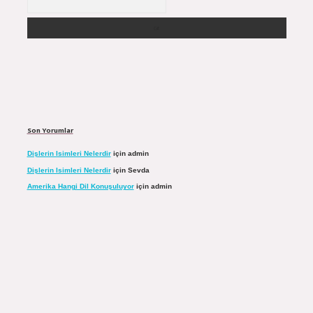
Son Yorumlar
Dişlerin Isimleri Nelerdir
için
admin
Dişlerin Isimleri Nelerdir
için
Sevda
Amerika Hangi Dil Konuşuluyor
için
admin