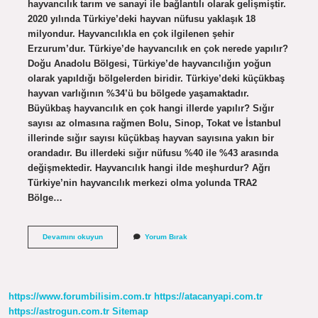
hayvancılık tarım ve sanayi ile bağlantılı olarak gelişmiştir.
2020 yılında Türkiye’deki hayvan nüfusu yaklaşık 18
milyondur. Hayvancılıkla en çok ilgilenen şehir
Erzurum’dur. Türkiye’de hayvancılık en çok nerede yapılır?
Doğu Anadolu Bölgesi, Türkiye’de hayvancılığın yoğun
olarak yapıldığı bölgelerden biridir. Türkiye’deki küçükbaş
hayvan varlığının %34’ü bu bölgede yaşamaktadır.
Büyükbaş hayvancılık en çok hangi illerde yapılır? Sığır
sayısı az olmasına rağmen Bolu, Sinop, Tokat ve İstanbul
illerinde sığır sayısı küçükbaş hayvan sayısına yakın bir
orandadır. Bu illerdeki sığır nüfusu %40 ile %43 arasında
değişmektedir. Hayvancılık hangi ilde meşhurdur? Ağrı
Türkiye’nin hayvancılık merkezi olma yolunda TRA2
Bölge…
Hayvancılık
Devamını okuyun
Yorum Bırak
En
Çok
Hangi
Ilde
Yapılıyor
https://www.forumbilisim.com.tr
https://atacanyapi.com.tr
https://astrogun.com.tr
Sitemap