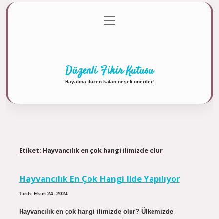
menüyü
Anasayfa
Gizlilik Politikası
Yasal Uyarı
aç
Hakkımızda
Düzenli Fikir Kutusu
Hayatına düzen katan neşeli öneriler!
Etiket:
Hayvancılık en çok hangi ilimizde olur
Hayvancılık En Çok Hangi Ilde Yapılıyor
Tarih: Ekim 24, 2024
Hayvancılık en çok hangi ilimizde olur? Ülkemizde