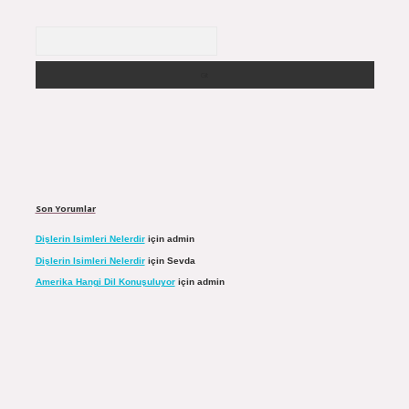
Arama
Son Yorumlar
Dişlerin Isimleri Nelerdir
için
admin
Dişlerin Isimleri Nelerdir
için
Sevda
Amerika Hangi Dil Konuşuluyor
için
admin