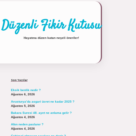
Düzenli Fikir Kutusu
Hayatına düzen katan neşeli öneriler!
Sidebar
https://tulipbett.net/
Son Yazılar
Eksik benlik nedir ?
Ağustos 6, 2026
Avusturya’da asgari ücret ne kadar 2025 ?
Ağustos 5, 2026
Bakara Suresi 48. ayet ne anlama gelir ?
Ağustos 4, 2026
Altın neden paslanır ?
Ağustos 4, 2026
Cebirsel olmayan sayılara ne denir ?