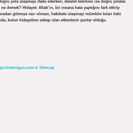
oğru yola ulaşmayı ifade ederken, dalalet kelimesi ise doğru yoldan
 ne demek? Hidayet: Allah’ın, bir insana hata yaptığını fark ettirip
uradan gitmeye razı olması, hakikate ulaşmayı mümkün kılan ilahi
mda, kulun hidayetine sebep olan etkenlerin şunlar olduğu
tps://astrogun.com.tr
Sitemap