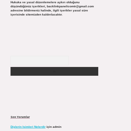
Hukuka ve yasal düzenlemelere aykırı olduğunu
düşündüğünüz içerikleri,
backlinkpanelicomtr@gmail.com
adresine bildirmeniz halinde, ilgili içerikler yasal süre
içerisinde sitemizden kaldırılacaktır.
Arama
Son Yorumlar
Dişlerin Isimleri Nelerdir
için
admin