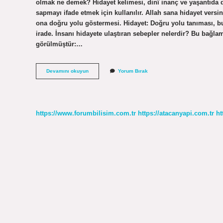
olmak ne demek? Hidayet kelimesi, dinî inanç ve yaşantıda d
sapmayı ifade etmek için kullanılır. Allah sana hidayet versin
ona doğru yolu göstermesi. Hidayet: Doğru yolu tanıması, b
irade. İnsanı hidayete ulaştıran sebepler nelerdir? Bu bağla
görülmüştür:…
Hidayet
Devamını okuyun
Yorum Bırak
Ne
Demek
Örnek
https://www.forumbilisim.com.tr
https://atacanyapi.com.tr
ht