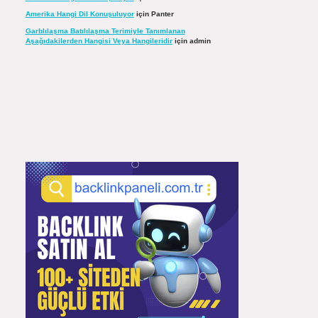
Amerika Hangi Dil Konuşuluyor
için
Panter
Garblılaşma Batılılaşma Terimiyle Tanımlanan
Aşağıdakilerden Hangisi Veya Hangileridir
için
admin