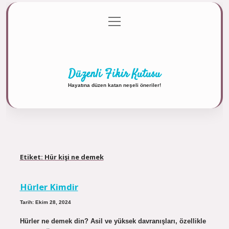
menüyü
Anasayfa
Gizlilik Politikası
Yasal Uyarı
aç
Hakkımızda
Düzenli Fikir Kutusu
Hayatına düzen katan neşeli öneriler!
Etiket:
Hür kişi ne demek
Hürler Kimdir
Tarih: Ekim 28, 2024
Hürler ne demek din? Asil ve yüksek davranışları, özellikle