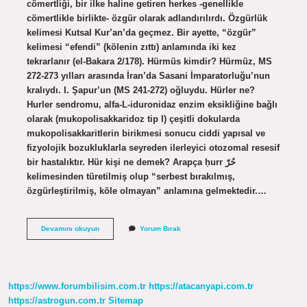
cömertliği, bir ilke haline getiren herkes -genellikle
cömertlikle birlikte- özgür olarak adlandırılırdı. Özgürlük
kelimesi Kutsal Kur’an’da geçmez. Bir ayette, “özgür”
kelimesi “efendi” (kölenin zıttı) anlamında iki kez
tekrarlanır (el-Bakara 2/178). Hürmüs kimdir? Hürmüz, MS
272-273 yılları arasında İran’da Sasani İmparatorluğu’nun
kralıydı. I. Şapur’un (MS 241-272) oğluydu. Hürler ne?
Hurler sendromu, alfa-L-iduronidaz enzim eksikliğine bağlı
olarak (mukopolisakkaridoz tip I) çeşitli dokularda
mukopolisakkaritlerin birikmesi sonucu ciddi yapısal ve
fizyolojik bozukluklarla seyreden ilerleyici otozomal resesif
bir hastalıktır. Hür kişi ne demek? Arapça ḥurr حُرّ
kelimesinden türetilmiş olup “serbest bırakılmış,
özgürleştirilmiş, köle olmayan” anlamına gelmektedir.…
Hürler
Devamını okuyun
Yorum Bırak
Kimdir
https://www.forumbilisim.com.tr
https://atacanyapi.com.tr
https://astrogun.com.tr
Sitemap