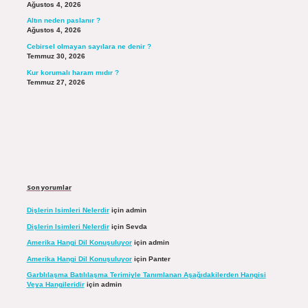
Ağustos 4, 2026
Altın neden paslanır ?
Ağustos 4, 2026
Cebirsel olmayan sayılara ne denir ?
Temmuz 30, 2026
Kur korumalı haram mıdır ?
Temmuz 27, 2026
Son yorumlar
Dişlerin Isimleri Nelerdir
için
admin
Dişlerin Isimleri Nelerdir
için
Sevda
Amerika Hangi Dil Konuşuluyor
için
admin
Amerika Hangi Dil Konuşuluyor
için
Panter
Garblılaşma Batılılaşma Terimiyle Tanımlanan Aşağıdakilerden Hangisi
Veya Hangileridir
için
admin