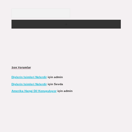
Arama
Son Yorumlar
Dişlerin Isimleri Nelerdir
için
admin
Dişlerin Isimleri Nelerdir
için
Sevda
Amerika Hangi Dil Konuşuluyor
için
admin