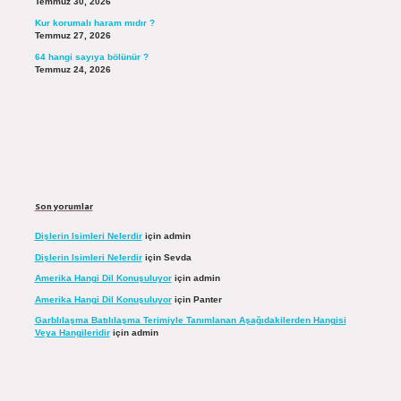
Temmuz 30, 2026
Kur korumalı haram mıdır ?
Temmuz 27, 2026
64 hangi sayıya bölünür ?
Temmuz 24, 2026
Son yorumlar
Dişlerin Isimleri Nelerdir
için
admin
Dişlerin Isimleri Nelerdir
için
Sevda
Amerika Hangi Dil Konuşuluyor
için
admin
Amerika Hangi Dil Konuşuluyor
için
Panter
Garblılaşma Batılılaşma Terimiyle Tanımlanan Aşağıdakilerden Hangisi
Veya Hangileridir
için
admin