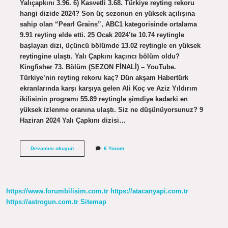
Yalıçapkını 3.96. 6) Kasvetli 3.68. Türkiye reyting rekoru
hangi dizide 2024? Son üç sezonun en yüksek açılışına
sahip olan “Pearl Grains”, ABC1 kategorisinde ortalama
9.91 reyting elde etti. 25 Ocak 2024’te 10.74 reytingle
başlayan dizi, üçüncü bölümde 13.02 reytingle en yüksek
reytingine ulaştı. Yalı Çapkını kaçıncı bölüm oldu?
Kingfisher 73. Bölüm (SEZON FİNALİ) – YouTube.
Türkiye’nin reyting rekoru kaç? Dün akşam Habertürk
ekranlarında karşı karşıya gelen Ali Koç ve Aziz Yıldırım
ikilisinin programı 55.89 reytingle şimdiye kadarki en
yüksek izlenme oranına ulaştı. Siz ne düşünüyorsunuz? 9
Haziran 2024 Yalı Çapkını dizisi…
Yalı
Devamını okuyun
6 Yorum
Çapkını
Kaçıncı
Sırada
https://www.forumbilisim.com.tr
https://atacanyapi.com.tr
https://astrogun.com.tr
Sitemap