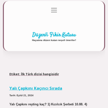
menüyü
Anasayfa
Gizlilik Politikası
Yasal Uyarı
aç
Hakkımızda
Düzenli Fikir Kutusu
Hayatına düzen katan neşeli öneriler!
Etiket:
İlk Türk dizisi hangisidir
Yalı Çapkını Kaçıncı Sırada
Tarih: Eylül 21, 2024
Yalı Çapkını reyting kaç? 1) Kızılcık Şerbeti 10.88. 4)