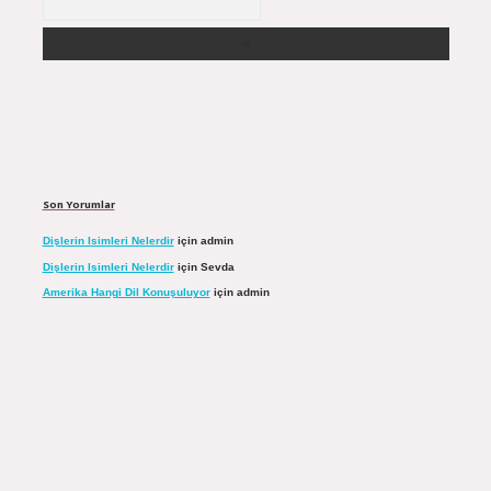
Son Yorumlar
Dişlerin Isimleri Nelerdir
için
admin
Dişlerin Isimleri Nelerdir
için
Sevda
Amerika Hangi Dil Konuşuluyor
için
admin