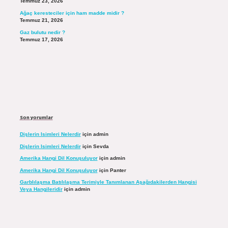
Temmuz 23, 2026
Ağaç keresteciler için ham madde midir ?
Temmuz 21, 2026
Gaz bulutu nedir ?
Temmuz 17, 2026
Son yorumlar
Dişlerin Isimleri Nelerdir
için
admin
Dişlerin Isimleri Nelerdir
için
Sevda
Amerika Hangi Dil Konuşuluyor
için
admin
Amerika Hangi Dil Konuşuluyor
için
Panter
Garblılaşma Batılılaşma Terimiyle Tanımlanan Aşağıdakilerden Hangisi
Veya Hangileridir
için
admin