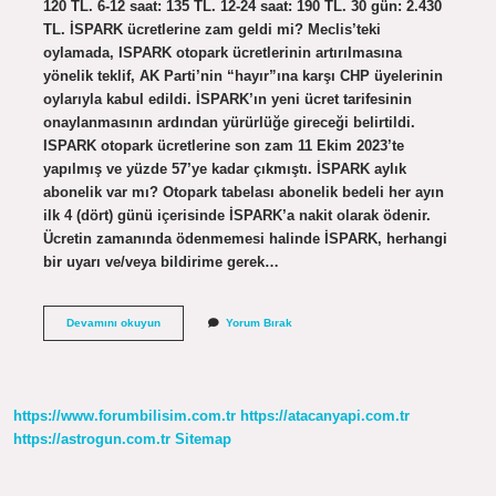
120 TL. 6-12 saat: 135 TL. 12-24 saat: 190 TL. 30 gün: 2.430
TL. İSPARK ücretlerine zam geldi mi? Meclis’teki
oylamada, ISPARK otopark ücretlerinin artırılmasına
yönelik teklif, AK Parti’nin “hayır”ına karşı CHP üyelerinin
oylarıyla kabul edildi. İSPARK’ın yeni ücret tarifesinin
onaylanmasının ardından yürürlüğe gireceği belirtildi.
ISPARK otopark ücretlerine son zam 11 Ekim 2023’te
yapılmış ve yüzde 57’ye kadar çıkmıştı. İSPARK aylık
abonelik var mı? Otopark tabelası abonelik bedeli her ayın
ilk 4 (dört) günü içerisinde İSPARK’a nakit olarak ödenir.
Ücretin zamanında ödenmemesi halinde İSPARK, herhangi
bir uyarı ve/veya bildirime gerek…
İSpark
Devamını okuyun
Yorum Bırak
Günlük
Otopark
Ücreti
Ne
Kadar
https://www.forumbilisim.com.tr
https://atacanyapi.com.tr
https://astrogun.com.tr
Sitemap