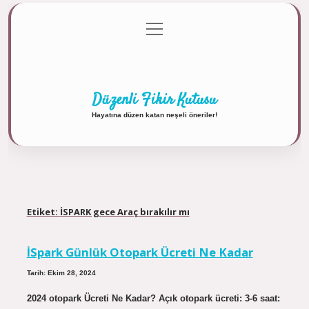
menüyü
Anasayfa
Gizlilik Politikası
Yasal Uyarı
aç
Hakkımızda
Düzenli Fikir Kutusu
Hayatına düzen katan neşeli öneriler!
Etiket:
İSPARK gece Araç bırakılır mı
İSpark Günlük Otopark Ücreti Ne Kadar
Tarih: Ekim 28, 2024
2024 otopark Ücreti Ne Kadar? Açık otopark ücreti: 3-6 saat: