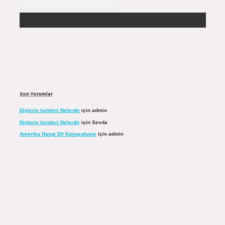
Son Yorumlar
Dişlerin Isimleri Nelerdir
için
admin
Dişlerin Isimleri Nelerdir
için
Sevda
Amerika Hangi Dil Konuşuluyor
için
admin