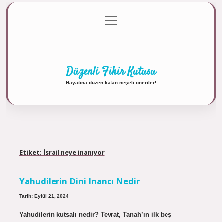
menüyü
Anasayfa
Gizlilik Politikası
Yasal Uyarı
aç
Hakkımızda
Düzenli Fikir Kutusu
Hayatına düzen katan neşeli öneriler!
Etiket:
İsrail neye inanıyor
Yahudilerin Dini Inancı Nedir
Tarih: Eylül 21, 2024
Yahudilerin kutsalı nedir? Tevrat, Tanah’ın ilk beş