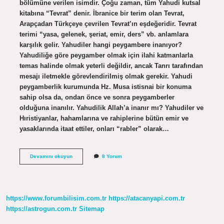
bölümüne verilen isimdir. Çoğu zaman, tüm Yahudi kutsal
kitabına “Tevrat” denir. İbranice bir terim olan Tevrat,
Arapçadan Türkçeye çevrilen Tevrat’ın eşdeğeridir. Tevrat
terimi “yasa, gelenek, şeriat, emir, ders” vb. anlamlara
karşılık gelir. Yahudiler hangi peygambere inanıyor?
Yahudiliğe göre peygamber olmak için ilahi katmanlarla
temas halinde olmak yeterli değildir, ancak Tanrı tarafından
mesajı iletmekle görevlendirilmiş olmak gerekir. Yahudi
peygamberlik kurumunda Hz. Musa istisnai bir konuma
sahip olsa da, ondan önce ve sonra peygamberler
olduğuna inanılır. Yahudilik Allah’a inanır mı? Yahudiler ve
Hıristiyanlar, hahamlarına ve rahiplerine bütün emir ve
yasaklarında itaat ettiler, onları “rabler” olarak…
Yahudilerin
Devamını okuyun
8 Yorum
Dini
Inancı
Nedir
https://www.forumbilisim.com.tr
https://atacanyapi.com.tr
https://astrogun.com.tr
Sitemap