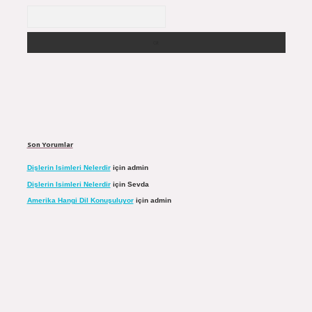
Arama
Son Yorumlar
Dişlerin Isimleri Nelerdir
için
admin
Dişlerin Isimleri Nelerdir
için
Sevda
Amerika Hangi Dil Konuşuluyor
için
admin