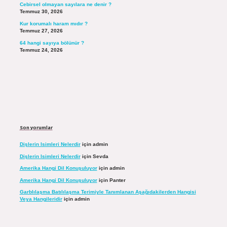
Cebirsel olmayan sayılara ne denir ?
Temmuz 30, 2026
Kur korumalı haram mıdır ?
Temmuz 27, 2026
64 hangi sayıya bölünür ?
Temmuz 24, 2026
Son yorumlar
Dişlerin Isimleri Nelerdir
için
admin
Dişlerin Isimleri Nelerdir
için
Sevda
Amerika Hangi Dil Konuşuluyor
için
admin
Amerika Hangi Dil Konuşuluyor
için
Panter
Garblılaşma Batılılaşma Terimiyle Tanımlanan Aşağıdakilerden Hangisi
Veya Hangileridir
için
admin