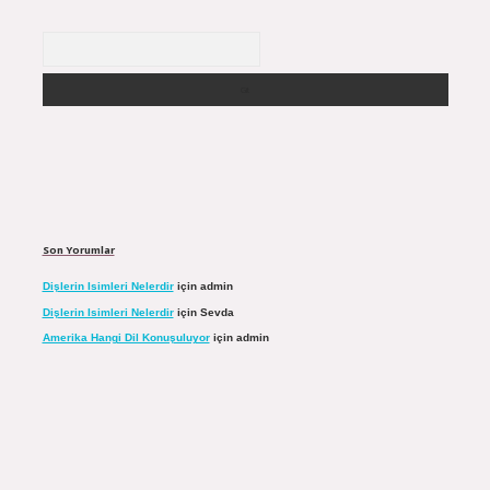
Arama
Son Yorumlar
Dişlerin Isimleri Nelerdir
için
admin
Dişlerin Isimleri Nelerdir
için
Sevda
Amerika Hangi Dil Konuşuluyor
için
admin