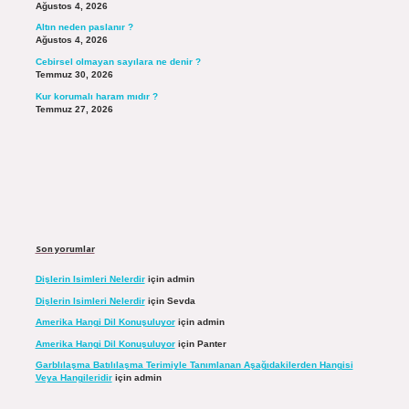
Ağustos 4, 2026
Altın neden paslanır ?
Ağustos 4, 2026
Cebirsel olmayan sayılara ne denir ?
Temmuz 30, 2026
Kur korumalı haram mıdır ?
Temmuz 27, 2026
Son yorumlar
Dişlerin Isimleri Nelerdir
için
admin
Dişlerin Isimleri Nelerdir
için
Sevda
Amerika Hangi Dil Konuşuluyor
için
admin
Amerika Hangi Dil Konuşuluyor
için
Panter
Garblılaşma Batılılaşma Terimiyle Tanımlanan Aşağıdakilerden Hangisi
Veya Hangileridir
için
admin