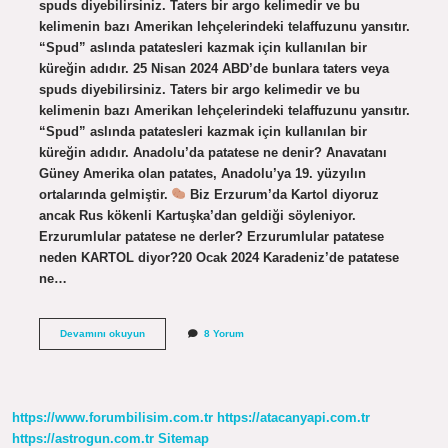
spuds diyebilirsiniz. Taters bir argo kelimedir ve bu
kelimenin bazı Amerikan lehçelerindeki telaffuzunu yansıtır.
“Spud” aslında patatesleri kazmak için kullanılan bir
küreğin adıdır. 25 Nisan 2024 ABD’de bunlara taters veya
spuds diyebilirsiniz. Taters bir argo kelimedir ve bu
kelimenin bazı Amerikan lehçelerindeki telaffuzunu yansıtır.
“Spud” aslında patatesleri kazmak için kullanılan bir
küreğin adıdır. Anadolu’da patatese ne denir? Anavatanı
Güney Amerika olan patates, Anadolu’ya 19. yüzyılın
ortalarında gelmiştir.
Biz Erzurum’da Kartol diyoruz
ancak Rus kökenli Kartuşka’dan geldiği söyleniyor.
Erzurumlular patatese ne derler? Erzurumlular patatese
neden KARTOL diyor?20 Ocak 2024 Karadeniz’de patatese
ne…
Patatese
Devamını okuyun
8 Yorum
Baska
Ne
Denir
https://www.forumbilisim.com.tr
https://atacanyapi.com.tr
https://astrogun.com.tr
Sitemap