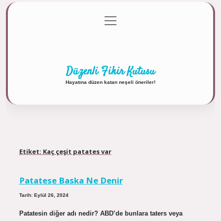
menüyü
Anasayfa
Gizlilik Politikası
Yasal Uyarı
aç
Hakkımızda
Düzenli Fikir Kutusu
Hayatına düzen katan neşeli öneriler!
Etiket:
Kaç çeşit patates var
Patatese Baska Ne Denir
Tarih: Eylül 26, 2024
Patatesin diğer adı nedir? ABD’de bunlara taters veya