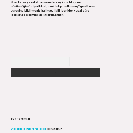
Hukuka ve yasal düzenlemelere aykırı olduğunu
düşündüğünüz içerikleri,
backlinkpanelicomtr@gmail.com
adresine bildirmeniz halinde, ilgili içerikler yasal süre
içerisinde sitemizden kaldırılacaktır.
Arama
Son Yorumlar
Dişlerin Isimleri Nelerdir
için
admin