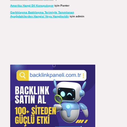
Amerika Hangi Dil Konuşuluyor
için
Panter
Garblılaşma Batılılaşma Terimiyle Tanımlanan
Aşağıdakilerden Hangisi Veya Hangileridir
için
admin