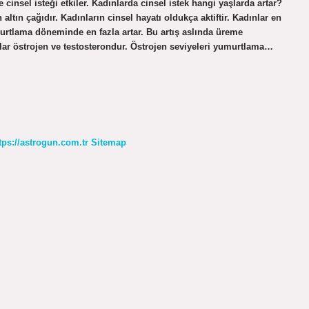
cinsel isteği etkiler. Kadınlarda cinsel istek hangi yaşlarda artar?
 altın çağıdır. Kadınların cinsel hayatı oldukça aktiftir. Kadınlar en
urtlama döneminde en fazla artar. Bu artış aslında üreme
onlar östrojen ve testosterondur. Östrojen seviyeleri yumurtlama…
tps://astrogun.com.tr
Sitemap