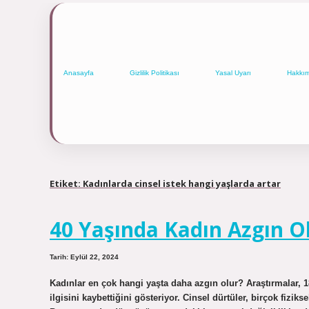
Anasayfa
Gizlilik Politikası
Yasal Uyarı
Hakkı
Etiket:
Kadınlarda cinsel istek hangi yaşlarda artar
40 Yaşında Kadın Azgın O
Tarih: Eylül 22, 2024
Kadınlar en çok hangi yaşta daha azgın olur? Araştırmalar, 18
ilgisini kaybettiğini gösteriyor. Cinsel dürtüler, birçok fiziks