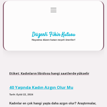
menüyü
Anasayfa
Gizlilik Politikası
Yasal Uyarı
aç
Hakkımızda
Düzenli Fikir Kutusu
Hayatına düzen katan neşeli öneriler!
Etiket:
Kadınların libidosu hangi saatlerde yükselir
40 Yaşında Kadın Azgın Olur Mu
Tarih: Eylül 22, 2024
Kadınlar en çok hangi yaşta daha azgın olur? Araştırmalar,