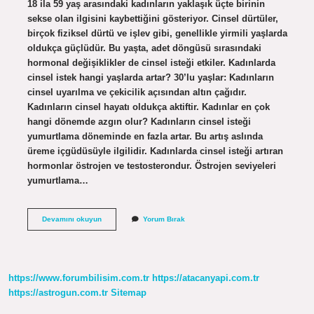
18 ila 59 yaş arasındaki kadınların yaklaşık üçte birinin
sekse olan ilgisini kaybettiğini gösteriyor. Cinsel dürtüler,
birçok fiziksel dürtü ve işlev gibi, genellikle yirmili yaşlarda
oldukça güçlüdür. Bu yaşta, adet döngüsü sırasındaki
hormonal değişiklikler de cinsel isteği etkiler. Kadınlarda
cinsel istek hangi yaşlarda artar? 30’lu yaşlar: Kadınların
cinsel uyarılma ve çekicilik açısından altın çağıdır.
Kadınların cinsel hayatı oldukça aktiftir. Kadınlar en çok
hangi dönemde azgın olur? Kadınların cinsel isteği
yumurtlama döneminde en fazla artar. Bu artış aslında
üreme içgüdüsüyle ilgilidir. Kadınlarda cinsel isteği artıran
hormonlar östrojen ve testosterondur. Östrojen seviyeleri
yumurtlama…
40
Devamını okuyun
Yorum Bırak
Yaşında
Kadın
Azgın
Olur
Mu
https://www.forumbilisim.com.tr
https://atacanyapi.com.tr
https://astrogun.com.tr
Sitemap