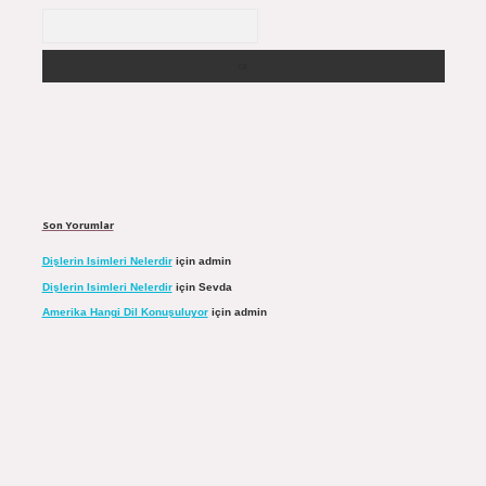
Arama
Son Yorumlar
Dişlerin Isimleri Nelerdir
için
admin
Dişlerin Isimleri Nelerdir
için
Sevda
Amerika Hangi Dil Konuşuluyor
için
admin