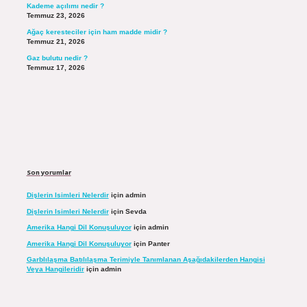
Kademe açılımı nedir ?
Temmuz 23, 2026
Ağaç keresteciler için ham madde midir ?
Temmuz 21, 2026
Gaz bulutu nedir ?
Temmuz 17, 2026
Son yorumlar
Dişlerin Isimleri Nelerdir
için
admin
Dişlerin Isimleri Nelerdir
için
Sevda
Amerika Hangi Dil Konuşuluyor
için
admin
Amerika Hangi Dil Konuşuluyor
için
Panter
Garblılaşma Batılılaşma Terimiyle Tanımlanan Aşağıdakilerden Hangisi
Veya Hangileridir
için
admin