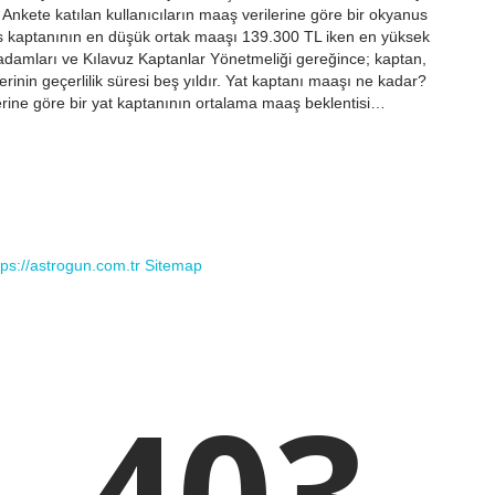
nkete katılan kullanıcıların maaş verilerine göre bir okyanus
us kaptanının en düşük ortak maaşı 139.300 TL iken en yüksek
adamları ve Kılavuz Kaptanlar Yönetmeliği gereğince; kaptan,
rinin geçerlilik süresi beş yıldır. Yat kaptanı maaşı ne kadar?
lerine göre bir yat kaptanının ortalama maaş beklentisi…
tps://astrogun.com.tr
Sitemap
403