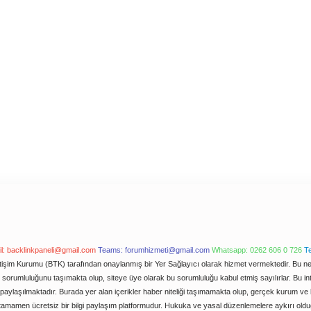
l:
backlinkpaneli@gmail.com
Teams:
forumhizmeti@gmail.com
Whatsapp: 0262 606 0 726
T
letişim Kurumu (BTK) tarafından onaylanmış bir Yer Sağlayıcı olarak hizmet vermektedir. Bu ned
orumluluğunu taşımakta olup, siteye üye olarak bu sorumluluğu kabul etmiş sayılırlar. Bu inter
paylaşılmaktadır. Burada yer alan içerikler haber niteliği taşımamakta olup, gerçek kurum v
e tamamen ücretsiz bir bilgi paylaşım platformudur. Hukuka ve yasal düzenlemelere aykırı ol