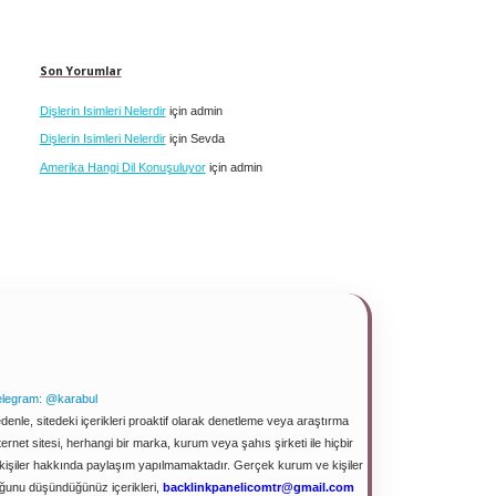
Son Yorumlar
Dişlerin Isimleri Nelerdir
için
admin
Dişlerin Isimleri Nelerdir
için
Sevda
Amerika Hangi Dil Konuşuluyor
için
admin
elegram: @karabul
enle, sitedeki içerikleri proaktif olarak denetleme veya araştırma
net sitesi, herhangi bir marka, kurum veya şahıs şirketi ile hiçbir
e kişiler hakkında paylaşım yapılmamaktadır. Gerçek kurum ve kişiler
duğunu düşündüğünüz içerikleri,
backlinkpanelicomtr@gmail.com