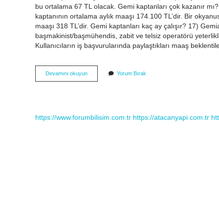
bu ortalama 67 TL olacak. Gemi kaptanları çok kazanır mı? A
kaptanının ortalama aylık maaşı 174.100 TL’dir. Bir okyan
maaşı 318 TL’dir. Gemi kaptanları kaç ay çalışır? 17) Gemi
başmakinist/başmühendis, zabit ve telsiz operatörü yeterlikle
Kullanıcıların iş başvurularında paylaştıkları maaş beklenti
Gemi
Devamını okuyun
Yorum Bırak
Kaptanı
Kaç
Tl
Maaş
Alıyor
https://www.forumbilisim.com.tr
https://atacanyapi.com.tr
ht