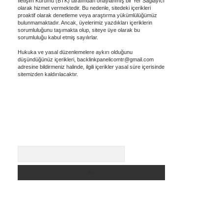
İletişim Kurumu (BTK) tarafından onaylanmış bir Yer Sağlayıcı
olarak hizmet vermektedir. Bu nedenle, sitedeki içerikleri
proaktif olarak denetleme veya araştırma yükümlülüğümüz
bulunmamaktadır. Ancak, üyelerimiz yazdıkları içeriklerin
sorumluluğunu taşımakta olup, siteye üye olarak bu
sorumluluğu kabul etmiş sayılırlar.
Hukuka ve yasal düzenlemelere aykırı olduğunu
düşündüğünüz içerikleri,
backlinkpanelicomtr@gmail.com
adresine bildirmeniz halinde, ilgili içerikler yasal süre içerisinde
sitemizden kaldırılacaktır.
Arama