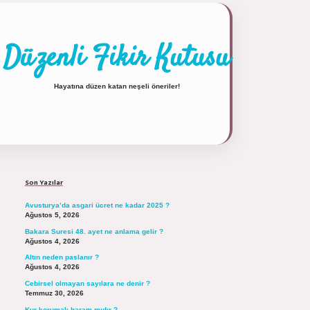
Düzenli Fikir Kutusu
Hayatına düzen katan neşeli öneriler!
Sidebar
https://tulipbett.net/
Son Yazılar
Avusturya’da asgari ücret ne kadar 2025 ?
Ağustos 5, 2026
Bakara Suresi 48. ayet ne anlama gelir ?
Ağustos 4, 2026
Altın neden paslanır ?
Ağustos 4, 2026
Cebirsel olmayan sayılara ne denir ?
Temmuz 30, 2026
Kur korumalı haram mıdır ?