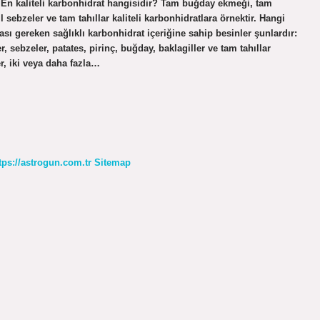
. En kaliteli karbonhidrat hangisidir? Tam buğday ekmeği, tam
ebzeler ve tam tahıllar kaliteli karbonhidratlara örnektir. Hangi
sı gereken sağlıklı karbonhidrat içeriğine sahip besinler şunlardır:
, sebzeler, patates, pirinç, buğday, baklagiller ve tam tahıllar
r, iki veya daha fazla…
tps://astrogun.com.tr
Sitemap