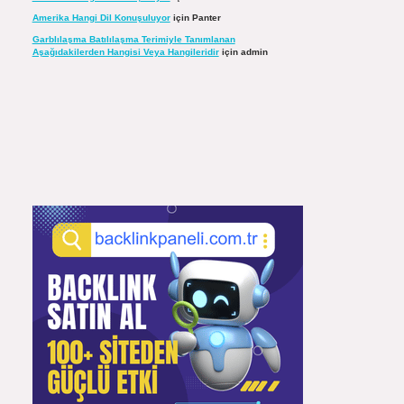
Amerika Hangi Dil Konuşuluyor
için
Panter
Garblılaşma Batılılaşma Terimiyle Tanımlanan
Aşağıdakilerden Hangisi Veya Hangileridir
için
admin