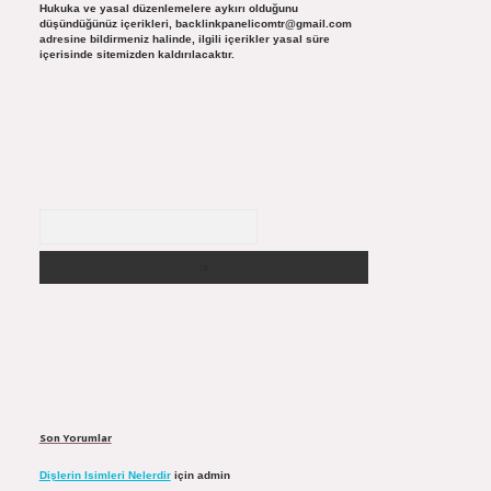
Hukuka ve yasal düzenlemelere aykırı olduğunu
düşündüğünüz içerikleri,
backlinkpanelicomtr@gmail.com
adresine bildirmeniz halinde, ilgili içerikler yasal süre
içerisinde sitemizden kaldırılacaktır.
Arama
Son Yorumlar
Dişlerin Isimleri Nelerdir
için
admin