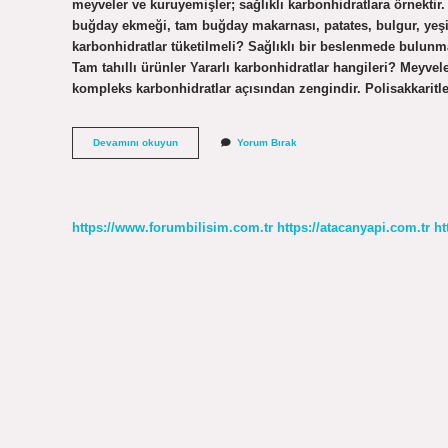
meyveler ve kuruyemişler; sağlıklı karbonhidratlara örnektir
buğday ekmeği, tam buğday makarnası, patates, bulgur, yeşil s
karbonhidratlar tüketilmeli? Sağlıklı bir beslenmede bulunma
Tam tahıllı ürünler Yararlı karbonhidratlar hangileri? Meyveler
kompleks karbonhidratlar açısından zengindir. Polisakkaritle
Sağlıklı
Devamını okuyun
Yorum Bırak
Karbonhidratlar
Nelerdir
https://www.forumbilisim.com.tr
https://atacanyapi.com.tr
ht