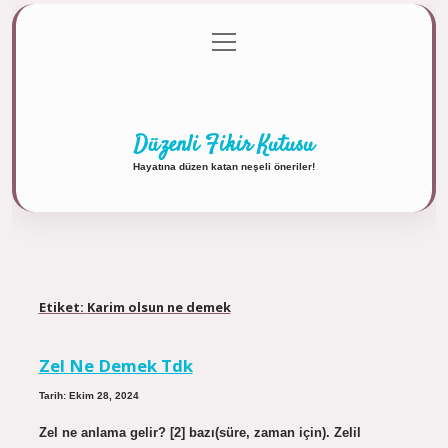
menüyü
Anasayfa
Gizlilik Politikası
Yasal Uyarı
aç
Hakkımızda
Düzenli Fikir Kutusu
Hayatına düzen katan neşeli öneriler!
Etiket:
Karim olsun ne demek
Zel Ne Demek Tdk
Tarih: Ekim 28, 2024
Zel ne anlama gelir? [2] bazı(süre, zaman için). Zelil