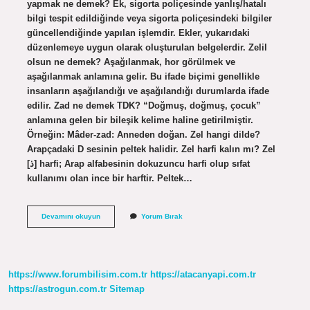
yapmak ne demek? Ek, sigorta poliçesinde yanlış/hatalı
bilgi tespit edildiğinde veya sigorta poliçesindeki bilgiler
güncellendiğinde yapılan işlemdir. Ekler, yukarıdaki
düzenlemeye uygun olarak oluşturulan belgelerdir. Zelil
olsun ne demek? Aşağılanmak, hor görülmek ve
aşağılanmak anlamına gelir. Bu ifade biçimi genellikle
insanların aşağılandığı ve aşağılandığı durumlarda ifade
edilir. Zad ne demek TDK? “Doğmuş, doğmuş, çocuk”
anlamına gelen bir bileşik kelime haline getirilmiştir.
Örneğin: Mâder-zad: Anneden doğan. Zel hangi dilde?
Arapçadaki D sesinin peltek halidir. Zel harfi kalın mı? Zel
[ذ] harfi; Arap alfabesinin dokuzuncu harfi olup sıfat
kullanımı olan ince bir harftir. Peltek…
Zel
Devamını okuyun
Yorum Bırak
Ne
Demek
Tdk
https://www.forumbilisim.com.tr
https://atacanyapi.com.tr
https://astrogun.com.tr
Sitemap