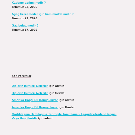
Kademe açılımı nedir ?
Temmuz 23, 2026
Ağaç keresteciler için ham madde midir ?
Temmuz 21, 2026
Gaz bulutu nedir ?
Temmuz 17, 2026
Son yorumlar
Dişlerin Isimleri Nelerdir
için
admin
Dişlerin Isimleri Nelerdir
için
Sevda
Amerika Hangi Dil Konuşuluyor
için
admin
Amerika Hangi Dil Konuşuluyor
için
Panter
Garblılaşma Batılılaşma Terimiyle Tanımlanan Aşağıdakilerden Hangisi
Veya Hangileridir
için
admin