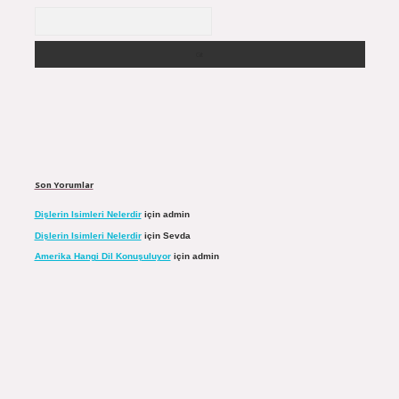
Arama
Son Yorumlar
Dişlerin Isimleri Nelerdir
için
admin
Dişlerin Isimleri Nelerdir
için
Sevda
Amerika Hangi Dil Konuşuluyor
için
admin