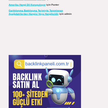
Amerika Hangi Dil Konuşuluyor
için
Panter
Garblılaşma Batılılaşma Terimiyle Tanımlanan
Aşağıdakilerden Hangisi Veya Hangileridir
için
admin