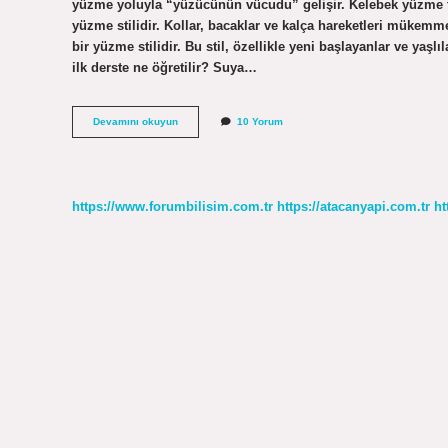
yüzme yoluyla “yüzücünün vücudu” gelişir. Kelebek yüzme tekn
yüzme stilidir. Kollar, bacaklar ve kalça hareketleri mükem
bir yüzme stilidir. Bu stil, özellikle yeni başlayanlar ve yaş
ilk derste ne öğretilir? Suya…
Kelebek
Devamını okuyun
10 Yorum
Yüzme
Zor
Mu
https://www.forumbilisim.com.tr
https://atacanyapi.com.tr
ht