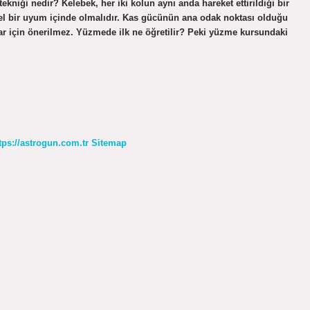
iği nedir? Kelebek, her iki kolun aynı anda hareket ettirildiği bir
mel bir uyum içinde olmalıdır. Kas gücünün ana odak noktası olduğu
lılar için önerilmez. Yüzmede ilk ne öğretilir? Peki yüzme kursundaki
tps://astrogun.com.tr
Sitemap