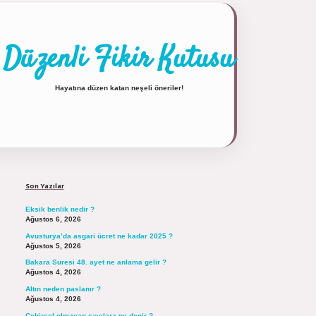
Düzenli Fikir Kutusu
Hayatına düzen katan neşeli öneriler!
Sidebar
https://tulipbett.net/
Son Yazılar
Eksik benlik nedir ?
Ağustos 6, 2026
Avusturya’da asgari ücret ne kadar 2025 ?
Ağustos 5, 2026
Bakara Suresi 48. ayet ne anlama gelir ?
Ağustos 4, 2026
Altın neden paslanır ?
Ağustos 4, 2026
Cebirsel olmayan sayılara ne denir ?