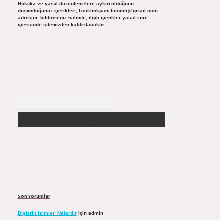
Hukuka ve yasal düzenlemelere aykırı olduğunu
düşündüğünüz içerikleri,
backlinkpanelicomtr@gmail.com
adresine bildirmeniz halinde, ilgili içerikler yasal süre
içerisinde sitemizden kaldırılacaktır.
Arama
Son Yorumlar
Dişlerin Isimleri Nelerdir
için
admin