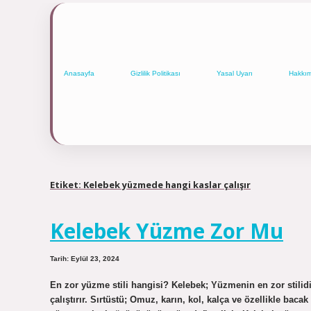
Anasayfa
Gizlilik Politikası
Yasal Uyarı
Hakkı
Etiket:
Kelebek yüzmede hangi kaslar çalışır
Kelebek Yüzme Zor Mu
Tarih: Eylül 23, 2024
En zor yüzme stili hangisi? Kelebek; Yüzmenin en zor stilidir
çalıştırır. Sırtüstü; Omuz, karın, kol, kalça ve özellikle baca