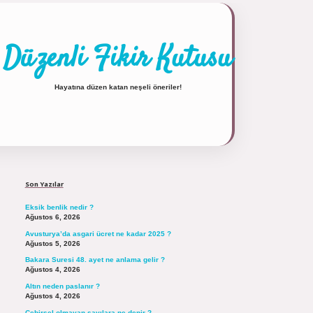
Düzenli Fikir Kutusu
Hayatına düzen katan neşeli öneriler!
Sidebar
https://tulipbett.net/
Son Yazılar
Eksik benlik nedir ?
Ağustos 6, 2026
Avusturya’da asgari ücret ne kadar 2025 ?
Ağustos 5, 2026
Bakara Suresi 48. ayet ne anlama gelir ?
Ağustos 4, 2026
Altın neden paslanır ?
Ağustos 4, 2026
Cebirsel olmayan sayılara ne denir ?