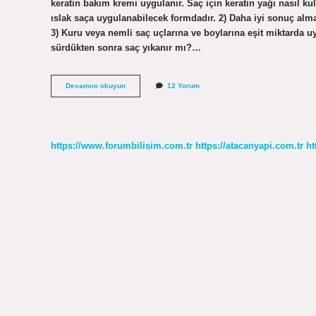
keratin bakım kremi uygulanır. Saç için keratin yağı nasıl ku
ıslak saça uygulanabilecek formdadır. 2) Daha iyi sonuç almak
3) Kuru veya nemli saç uçlarına ve boylarına eşit miktarda u
sürdükten sonra saç yıkanır mı?…
Keratin
Devamını okuyun
12 Yorum
Yağı
Saç
Diplerine
Sürülür
Mü
https://www.forumbilisim.com.tr
https://atacanyapi.com.tr
ht