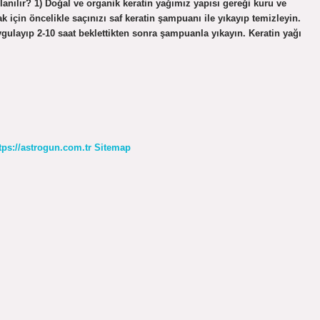
llanılır? 1) Doğal ve organik keratin yağımız yapısı gereği kuru ve
 için öncelikle saçınızı saf keratin şampuanı ile yıkayıp temizleyin.
ygulayıp 2-10 saat beklettikten sonra şampuanla yıkayın. Keratin yağı
tps://astrogun.com.tr
Sitemap