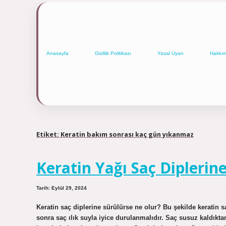
Anasayfa
Gizlilik Politikası
Yasal Uyarı
Hakkı
Etiket:
Keratin bakım sonrası kaç gün yıkanmaz
Keratin Yağı Saç Diplerin
Tarih: Eylül 29, 2024
Keratin saç diplerine sürülürse ne olur? Bu şekilde keratin s
sonra saç ılık suyla iyice durulanmalıdır. Saç susuz kaldıkta