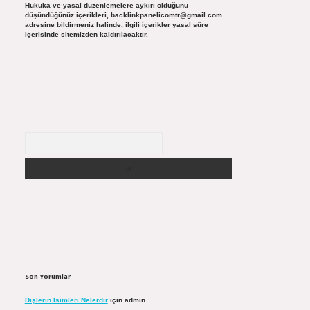
Hukuka ve yasal düzenlemelere aykırı olduğunu
düşündüğünüz içerikleri,
backlinkpanelicomtr@gmail.com
adresine bildirmeniz halinde, ilgili içerikler yasal süre
içerisinde sitemizden kaldırılacaktır.
Arama
Son Yorumlar
Dişlerin Isimleri Nelerdir
için
admin