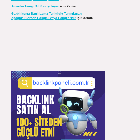
Amerika Hangi Dil Konuşuluyor
için
Panter
Garblılaşma Batılılaşma Terimiyle Tanımlanan
Aşağıdakilerden Hangisi Veya Hangileridir
için
admin