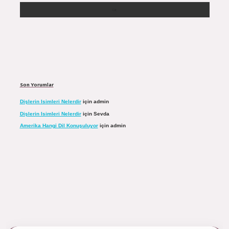
Son Yorumlar
Dişlerin Isimleri Nelerdir
için
admin
Dişlerin Isimleri Nelerdir
için
Sevda
Amerika Hangi Dil Konuşuluyor
için
admin
ulipbett.net/