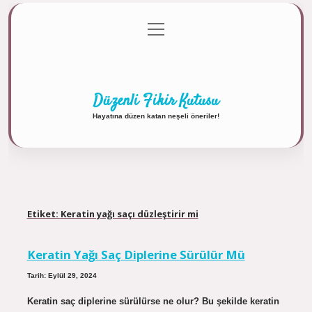
menüyü
Anasayfa
Gizlilik Politikası
Yasal Uyarı
aç
Hakkımızda
Düzenli Fikir Kutusu
Hayatına düzen katan neşeli öneriler!
Etiket:
Keratin yağı saçı düzleştirir mi
Keratin Yağı Saç Diplerine Sürülür Mü
Tarih: Eylül 29, 2024
Keratin saç diplerine sürülürse ne olur? Bu şekilde keratin