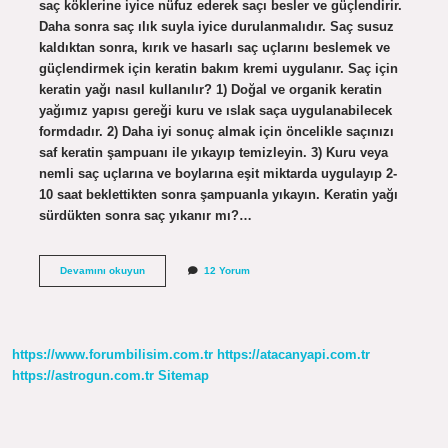
saç köklerine iyice nüfuz ederek saçı besler ve güçlendirir.
Daha sonra saç ılık suyla iyice durulanmalıdır. Saç susuz
kaldıktan sonra, kırık ve hasarlı saç uçlarını beslemek ve
güçlendirmek için keratin bakım kremi uygulanır. Saç için
keratin yağı nasıl kullanılır? 1) Doğal ve organik keratin
yağımız yapısı gereği kuru ve ıslak saça uygulanabilecek
formdadır. 2) Daha iyi sonuç almak için öncelikle saçınızı
saf keratin şampuanı ile yıkayıp temizleyin. 3) Kuru veya
nemli saç uçlarına ve boylarına eşit miktarda uygulayıp 2-
10 saat beklettikten sonra şampuanla yıkayın. Keratin yağı
sürdükten sonra saç yıkanır mı?…
Keratin
Devamını okuyun
12 Yorum
Yağı
Saç
Diplerine
Sürülür
Mü
https://www.forumbilisim.com.tr
https://atacanyapi.com.tr
https://astrogun.com.tr
Sitemap