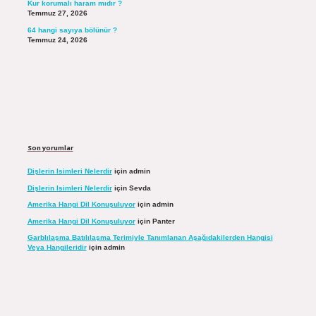
Kur korumalı haram mıdır ?
Temmuz 27, 2026
64 hangi sayıya bölünür ?
Temmuz 24, 2026
Son yorumlar
Dişlerin Isimleri Nelerdir
için
admin
Dişlerin Isimleri Nelerdir
için
Sevda
Amerika Hangi Dil Konuşuluyor
için
admin
Amerika Hangi Dil Konuşuluyor
için
Panter
Garblılaşma Batılılaşma Terimiyle Tanımlanan Aşağıdakilerden Hangisi
Veya Hangileridir
için
admin