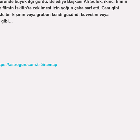
ründe büyük ilgi gördü. Belediye Başkanı Ali Sülük, ikinci filmin
 filmin İskilip’te çekilmesi için yoğun çaba sarf etti. Çam gibi
le bir kişinin veya grubun kendi gücünü, kuvvetini veya
i gibi…
tps://astrogun.com.tr
Sitemap