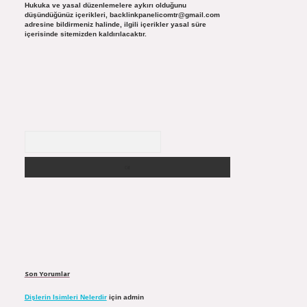
Hukuka ve yasal düzenlemelere aykırı olduğunu
düşündüğünüz içerikleri,
backlinkpanelicomtr@gmail.com
adresine bildirmeniz halinde, ilgili içerikler yasal süre
içerisinde sitemizden kaldırılacaktır.
Arama
Son Yorumlar
Dişlerin Isimleri Nelerdir
için
admin