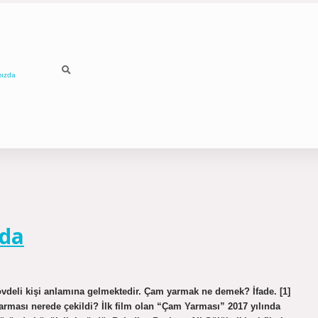
mızda
nda
vdeli kişi anlamına gelmektedir. Çam yarmak ne demek? İfade. [1]
rması nerede çekildi? İlk film olan “Çam Yarması” 2017 yılında