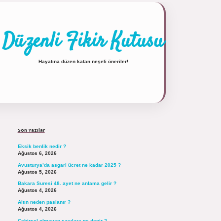
Düzenli Fikir Kutusu
Hayatına düzen katan neşeli öneriler!
Sidebar
https://tulipbett.net/
Son Yazılar
Eksik benlik nedir ?
Ağustos 6, 2026
Avusturya’da asgari ücret ne kadar 2025 ?
Ağustos 5, 2026
Bakara Suresi 48. ayet ne anlama gelir ?
Ağustos 4, 2026
Altın neden paslanır ?
Ağustos 4, 2026
Cebirsel olmayan sayılara ne denir ?