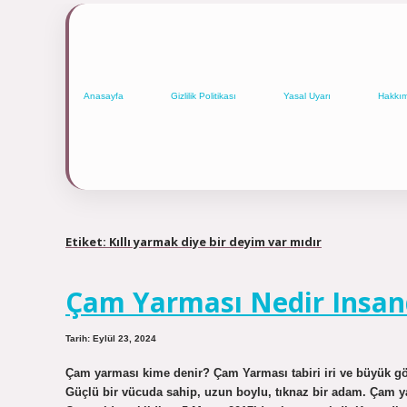
Anasayfa
Gizlilik Politikası
Yasal Uyarı
Hakkı
Etiket:
Kıllı yarmak diye bir deyim var mıdır
Çam Yarması Nedir Insa
Tarih: Eylül 23, 2024
Çam yarması kime denir? Çam Yarması tabiri iri ve büyük gö
Güçlü bir vücuda sahip, uzun boylu, tıknaz bir adam. Çam ya