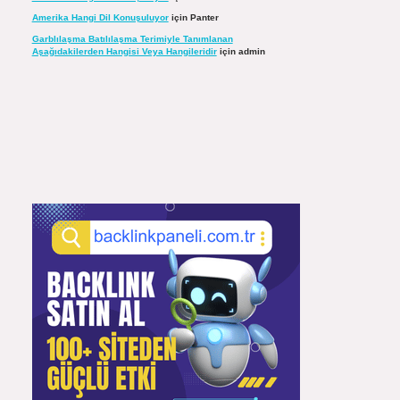
Amerika Hangi Dil Konuşuluyor
için
Panter
Garblılaşma Batılılaşma Terimiyle Tanımlanan
Aşağıdakilerden Hangisi Veya Hangileridir
için
admin