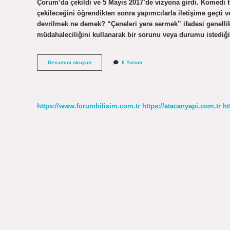
Çorum’da çekildi ve 5 Mayıs 2017’de vizyona girdi. Komedi tü
çekileceğini öğrendikten sonra yapımcılarla iletişime geçti ve
devrilmek ne demek? “Çeneleri yere sermek” ifadesi genellik
müdahaleciliğini kullanarak bir sorunu veya durumu istediğ
Çam
Devamını okuyun
8 Yorum
Yarması
Nedir
Insanda
https://www.forumbilisim.com.tr
https://atacanyapi.com.tr
ht