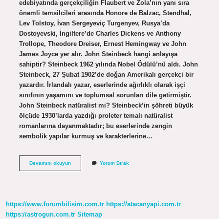
edebiyatında gerçekçiliğin Flaubert ve Zola’nın yanı sıra
önemli temsilcileri arasında Honore de Balzac, Stendhal,
Lev Tolstoy, İvan Sergeyeviç Turgenyev, Rusya’da
Dostoyevski, İngiltere’de Charles Dickens ve Anthony
Trollope, Theodore Dreiser, Ernest Hemingway ve John
James Joyce yer alır. John Steinbeck hangi anlayışa
sahiptir? Steinbeck 1962 yılında Nobel Ödülü’nü aldı. John
Steinbeck, 27 Şubat 1902’de doğan Amerikalı gerçekçi bir
yazardır. İrlandalı yazar, eserlerinde ağırlıklı olarak işçi
sınıfının yaşamını ve toplumsal sorunları dile getirmiştir.
John Steinbeck natüralist mi? Steinbeck’in şöhreti büyük
ölçüde 1930’larda yazdığı proleter temalı natüralist
romanlarına dayanmaktadır; bu eserlerinde zengin
sembolik yapılar kurmuş ve karakterlerine…
John
Devamını okuyun
Yorum Bırak
Steinbeck
Hangi
Akımdan
Etkilendi
https://www.forumbilisim.com.tr
https://atacanyapi.com.tr
https://astrogun.com.tr
Sitemap