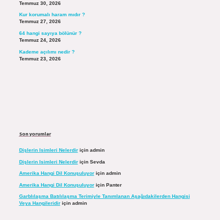
Temmuz 30, 2026
Kur korumalı haram mıdır ?
Temmuz 27, 2026
64 hangi sayıya bölünür ?
Temmuz 24, 2026
Kademe açılımı nedir ?
Temmuz 23, 2026
Son yorumlar
Dişlerin Isimleri Nelerdir
için
admin
Dişlerin Isimleri Nelerdir
için
Sevda
Amerika Hangi Dil Konuşuluyor
için
admin
Amerika Hangi Dil Konuşuluyor
için
Panter
Garblılaşma Batılılaşma Terimiyle Tanımlanan Aşağıdakilerden Hangisi
Veya Hangileridir
için
admin