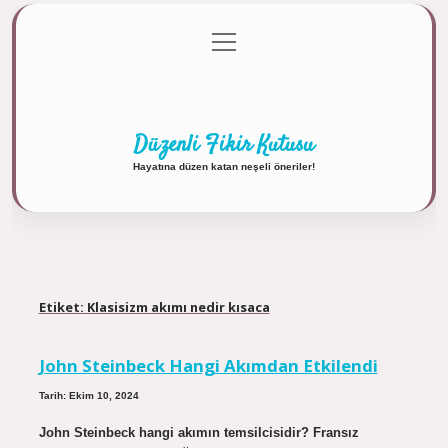
menüyü
Anasayfa
Gizlilik Politikası
Yasal Uyarı
aç
Hakkımızda
Düzenli Fikir Kutusu
Hayatına düzen katan neşeli öneriler!
Etiket:
Klasisizm akımı nedir kısaca
John Steinbeck Hangi Akımdan Etkilendi
Tarih: Ekim 10, 2024
John Steinbeck hangi akımın temsilcisidir? Fransız