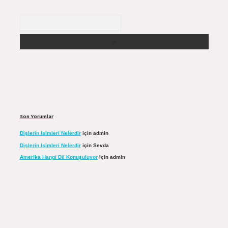
Arama
Son Yorumlar
Dişlerin Isimleri Nelerdir
için
admin
Dişlerin Isimleri Nelerdir
için
Sevda
Amerika Hangi Dil Konuşuluyor
için
admin