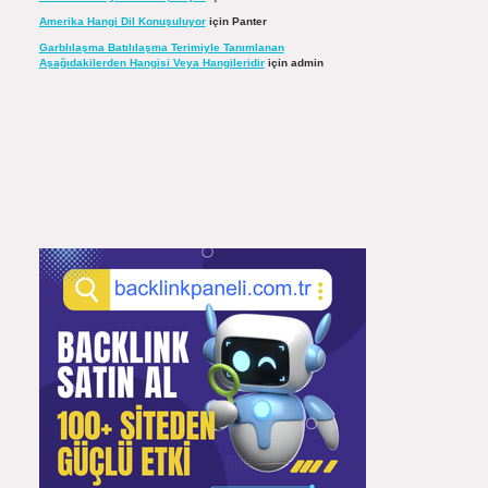
Amerika Hangi Dil Konuşuluyor
için
Panter
Garblılaşma Batılılaşma Terimiyle Tanımlanan
Aşağıdakilerden Hangisi Veya Hangileridir
için
admin