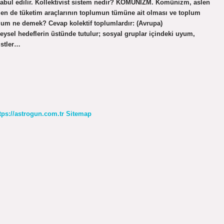
k kabul edilir. Kollektivist sistem nedir? KOMÜNİZM. Komünizm, aslen
zen de tüketim araçlarının toplumun tümüne ait olması ve toplum
oplum ne demek? Cevap kolektif toplumlardır: (Avrupa)
ireysel hedeflerin üstünde tutulur; sosyal gruplar içindeki uyum,
istler…
tps://astrogun.com.tr
Sitemap