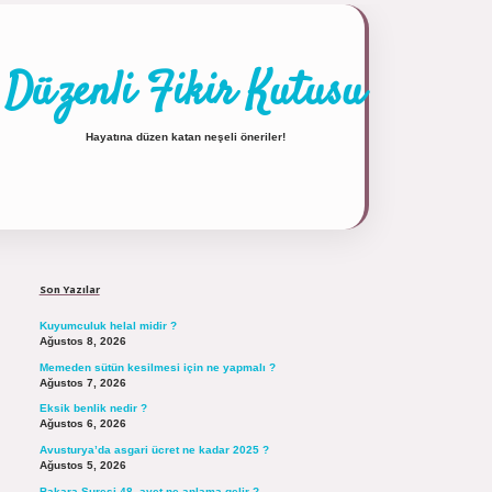
Düzenli Fikir Kutusu
Hayatına düzen katan neşeli öneriler!
Sidebar
https://tulipbett.net/
Son Yazılar
Kuyumculuk helal midir ?
Ağustos 8, 2026
Memeden sütün kesilmesi için ne yapmalı ?
Ağustos 7, 2026
Eksik benlik nedir ?
Ağustos 6, 2026
Avusturya’da asgari ücret ne kadar 2025 ?
Ağustos 5, 2026
Bakara Suresi 48. ayet ne anlama gelir ?