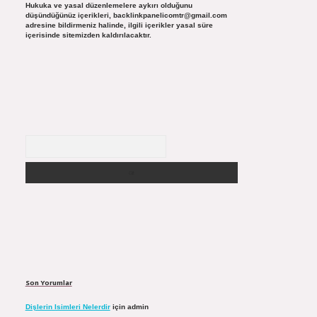
Hukuka ve yasal düzenlemelere aykırı olduğunu
düşündüğünüz içerikleri,
backlinkpanelicomtr@gmail.com
adresine bildirmeniz halinde, ilgili içerikler yasal süre
içerisinde sitemizden kaldırılacaktır.
Arama
Son Yorumlar
Dişlerin Isimleri Nelerdir
için
admin