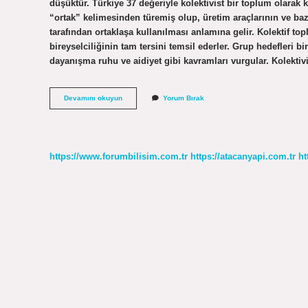
düşüktür. Türkiye 37 değeriyle kolektivist bir toplum olara
“ortak” kelimesinden türemiş olup, üretim araçlarının ve ba
tarafından ortaklaşa kullanılması anlamına gelir. Kolektif t
bireyselciliğinin tam tersini temsil ederler. Grup hedefleri b
dayanışma ruhu ve aidiyet gibi kavramları vurgular. Kolektiv
Kolektivist
Devamını okuyun
Yorum Bırak
Kültür
Ne
Demek
https://www.forumbilisim.com.tr
https://atacanyapi.com.tr
ht