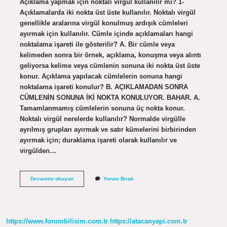
Açıklama yapmak için noktalı virgül kullanılır mı? 1-
Açıklamalarda iki nokta üst üste kullanılır. Noktalı virgül
genellikle aralarına virgül konulmuş ardışık cümleleri
ayırmak için kullanılır. Cümle içinde açıklamaları hangi
noktalama işareti ile gösterilir? A. Bir cümle veya
kelimeden sonra bir örnek, açıklama, konuşma veya alıntı
geliyorsa kelime veya cümlenin sonuna iki nokta üst üste
konur. Açıklama yapılacak cümlelerin sonuna hangi
noktalama işareti konulur? B. AÇIKLAMADAN SONRA
CÜMLENİN SONUNA İKİ NOKTA KONULUYOR. BAHAR. A.
Tamamlanmamış cümlelerin sonuna üç nokta konur.
Noktalı virgül nerelerde kullanılır? Normalde virgülle
ayrılmış grupları ayırmak ve satır kümelerini birbirinden
ayırmak için; duraklama işareti olarak kullanılır ve
virgülden…
Açıklama
Devamını okuyun
Yorum Bırak
Yapmak
Için
Hangi
Noktalama
Işareti
https://www.forumbilisim.com.tr
https://atacanyapi.com.tr
Kullanılır