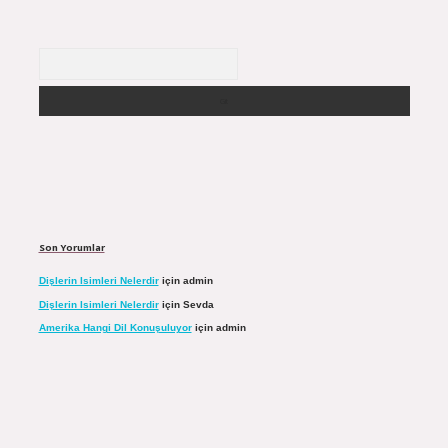
Arama
Son Yorumlar
Dişlerin Isimleri Nelerdir
için
admin
Dişlerin Isimleri Nelerdir
için
Sevda
Amerika Hangi Dil Konuşuluyor
için
admin