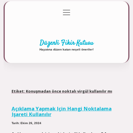
menüyü
Anasayfa
Gizlilik Politikası
Yasal Uyarı
aç
Hakkımızda
Düzenli Fikir Kutusu
Hayatına düzen katan neşeli öneriler!
Etiket:
Konuşmadan önce noktalı virgül kullanılır mı
Açıklama Yapmak Için Hangi Noktalama
Işareti Kullanılır
Tarih: Ekim 26, 2024