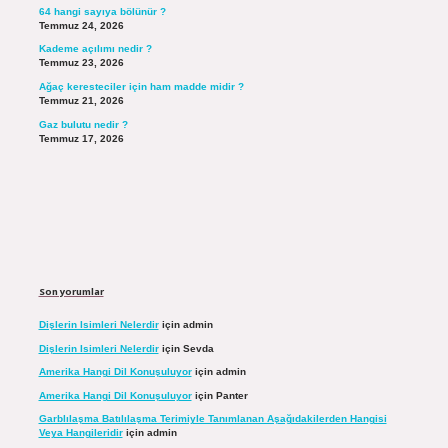
64 hangi sayıya bölünür ?
Temmuz 24, 2026
Kademe açılımı nedir ?
Temmuz 23, 2026
Ağaç keresteciler için ham madde midir ?
Temmuz 21, 2026
Gaz bulutu nedir ?
Temmuz 17, 2026
Son yorumlar
Dişlerin Isimleri Nelerdir
için
admin
Dişlerin Isimleri Nelerdir
için
Sevda
Amerika Hangi Dil Konuşuluyor
için
admin
Amerika Hangi Dil Konuşuluyor
için
Panter
Garblılaşma Batılılaşma Terimiyle Tanımlanan Aşağıdakilerden Hangisi
Veya Hangileridir
için
admin