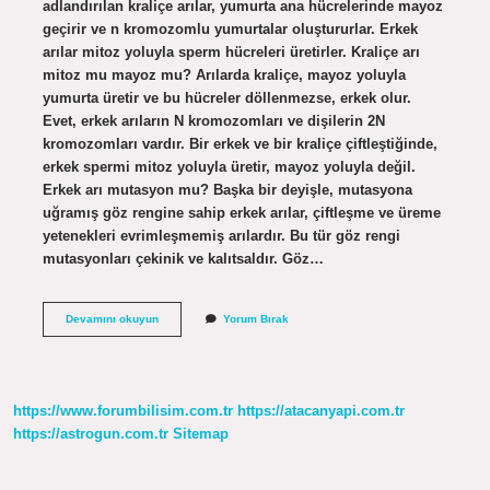
adlandırılan kraliçe arılar, yumurta ana hücrelerinde mayoz
geçirir ve n kromozomlu yumurtalar oluştururlar. Erkek
arılar mitoz yoluyla sperm hücreleri üretirler. Kraliçe arı
mitoz mu mayoz mu? Arılarda kraliçe, mayoz yoluyla
yumurta üretir ve bu hücreler döllenmezse, erkek olur.
Evet, erkek arıların N kromozomları ve dişilerin 2N
kromozomları vardır. Bir erkek ve bir kraliçe çiftleştiğinde,
erkek spermi mitoz yoluyla üretir, mayoz yoluyla değil.
Erkek arı mutasyon mu? Başka bir deyişle, mutasyona
uğramış göz rengine sahip erkek arılar, çiftleşme ve üreme
yetenekleri evrimleşmemiş arılardır. Bu tür göz rengi
mutasyonları çekinik ve kalıtsaldır. Göz…
Kraliçe
Devamını okuyun
Yorum Bırak
Arı
Kaç
Kromozom
https://www.forumbilisim.com.tr
https://atacanyapi.com.tr
https://astrogun.com.tr
Sitemap