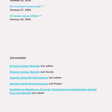
Temmuz 30, 2026
Kur korumalı haram mıdır ?
Temmuz 27, 2026
64 hangi sayıya bölünür ?
Temmuz 24, 2026
Son yorumlar
Dişlerin Isimleri Nelerdir
için
admin
Dişlerin Isimleri Nelerdir
için
Sevda
Amerika Hangi Dil Konuşuluyor
için
admin
Amerika Hangi Dil Konuşuluyor
için
Panter
Garblılaşma Batılılaşma Terimiyle Tanımlanan Aşağıdakilerden Hangisi
Veya Hangileridir
için
admin