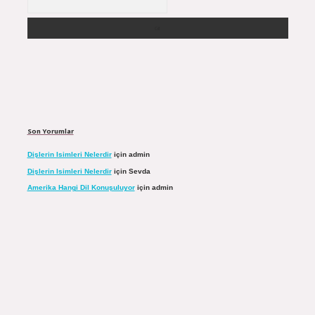
Son Yorumlar
Dişlerin Isimleri Nelerdir
için
admin
Dişlerin Isimleri Nelerdir
için
Sevda
Amerika Hangi Dil Konuşuluyor
için
admin