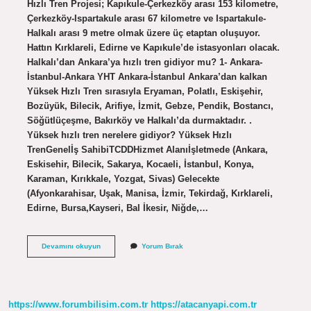
Hızlı Tren Projesi; Kapıkule-Çerkezköy arası 153 kilometre,
Çerkezköy-Ispartakule arası 67 kilometre ve Ispartakule-
Halkalı arası 9 metre olmak üzere üç etaptan oluşuyor.
Hattın Kırklareli, Edirne ve Kapıkule’de istasyonları olacak.
Halkalı’dan Ankara’ya hızlı tren gidiyor mu? 1- Ankara-
İstanbul-Ankara YHT Ankara-İstanbul Ankara’dan kalkan
Yüksek Hızlı Tren sırasıyla Eryaman, Polatlı, Eskişehir,
Bozüyük, Bilecik, Arifiye, İzmit, Gebze, Pendik, Bostancı,
Söğütlüçeşme, Bakırköy ve Halkalı’da durmaktadır. .
Yüksek hızlı tren nerelere gidiyor? Yüksek Hızlı
TrenGenelİş SahibiTCDDHizmet Alanıİşletmede (Ankara,
Eskisehir, Bilecik, Sakarya, Kocaeli, İstanbul, Konya,
Karaman, Kırıkkale, Yozgat, Sivas) Gelecekte
(Afyonkarahisar, Uşak, Manisa, İzmir, Tekirdağ, Kırklareli,
Edirne, Bursa,Kayseri, Bal İkesir, Niğde,…
Halkalı
Devamını okuyun
Yorum Bırak
Hızlı
Tren
Nereye
Gidiyor
https://www.forumbilisim.com.tr
https://atacanyapi.com.tr