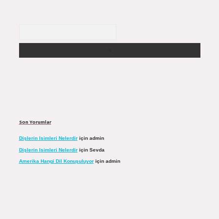
Arama
Son Yorumlar
Dişlerin Isimleri Nelerdir
için
admin
Dişlerin Isimleri Nelerdir
için
Sevda
Amerika Hangi Dil Konuşuluyor
için
admin