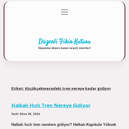
menüyü
Anasayfa
Gizlilik Politikası
Yasal Uyarı
aç
Hakkımızda
Düzenli Fikir Kutusu
Hayatına düzen katan neşeli öneriler!
Etiket:
Küçükçekmecedeki tren nereye kadar gidiyor
Halkalı Hızlı Tren Nereye Gidiyor
Tarih: Ekim 26, 2024
Halkalı hızlı tren nerelere gidiyor? Halkalı-Kapıkule Yüksek