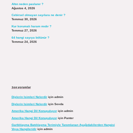
Altın neden paslanır ?
Ağustos 4, 2026
Cebirsel olmayan sayılara ne denir ?
Temmuz 30, 2026
Kur korumalı haram mıdır ?
Temmuz 27, 2026
64 hangi sayıya bölünür ?
Temmuz 24, 2026
Son yorumlar
Dişlerin Isimleri Nelerdir
için
admin
Dişlerin Isimleri Nelerdir
için
Sevda
Amerika Hangi Dil Konuşuluyor
için
admin
Amerika Hangi Dil Konuşuluyor
için
Panter
Garblılaşma Batılılaşma Terimiyle Tanımlanan Aşağıdakilerden Hangisi
Veya Hangileridir
için
admin