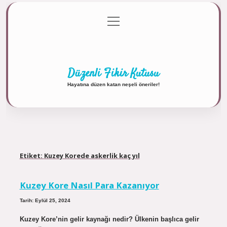
menüyü
Anasayfa
Gizlilik Politikası
Yasal Uyarı
aç
Hakkımızda
Düzenli Fikir Kutusu
Hayatına düzen katan neşeli öneriler!
Etiket:
Kuzey Korede askerlik kaç yıl
Kuzey Kore Nasıl Para Kazanıyor
Tarih: Eylül 25, 2024
Kuzey Kore’nin gelir kaynağı nedir? Ülkenin başlıca gelir