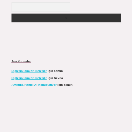
Arama
Son Yorumlar
Dişlerin Isimleri Nelerdir
için
admin
Dişlerin Isimleri Nelerdir
için
Sevda
Amerika Hangi Dil Konuşuluyor
için
admin