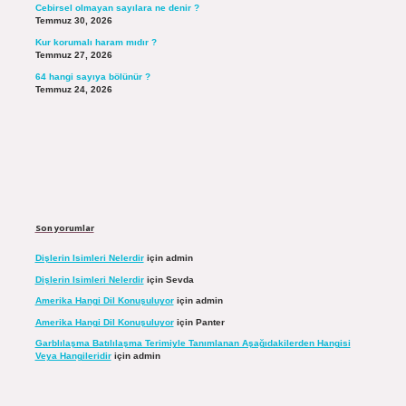
Cebirsel olmayan sayılara ne denir ?
Temmuz 30, 2026
Kur korumalı haram mıdır ?
Temmuz 27, 2026
64 hangi sayıya bölünür ?
Temmuz 24, 2026
Son yorumlar
Dişlerin Isimleri Nelerdir
için
admin
Dişlerin Isimleri Nelerdir
için
Sevda
Amerika Hangi Dil Konuşuluyor
için
admin
Amerika Hangi Dil Konuşuluyor
için
Panter
Garblılaşma Batılılaşma Terimiyle Tanımlanan Aşağıdakilerden Hangisi
Veya Hangileridir
için
admin