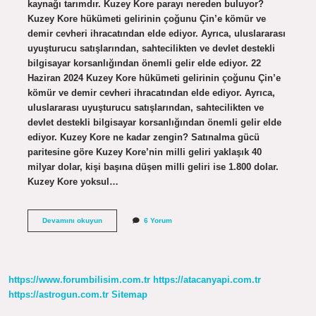
kaynağı tarımdır. Kuzey Kore parayı nereden buluyor?
Kuzey Kore hükümeti gelirinin çoğunu Çin’e kömür ve
demir cevheri ihracatından elde ediyor. Ayrıca, uluslararası
uyuşturucu satışlarından, sahtecilikten ve devlet destekli
bilgisayar korsanlığından önemli gelir elde ediyor. 22
Haziran 2024 Kuzey Kore hükümeti gelirinin çoğunu Çin’e
kömür ve demir cevheri ihracatından elde ediyor. Ayrıca,
uluslararası uyuşturucu satışlarından, sahtecilikten ve
devlet destekli bilgisayar korsanlığından önemli gelir elde
ediyor. Kuzey Kore ne kadar zengin? Satınalma gücü
paritesine göre Kuzey Kore’nin milli geliri yaklaşık 40
milyar dolar, kişi başına düşen milli geliri ise 1.800 dolar.
Kuzey Kore yoksul…
Kuzey
Devamını okuyun
6 Yorum
Kore
Nasıl
Para
Kazanıyor
https://www.forumbilisim.com.tr
https://atacanyapi.com.tr
https://astrogun.com.tr
Sitemap