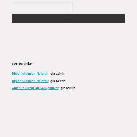
Arama
Son Yorumlar
Dişlerin Isimleri Nelerdir
için
admin
Dişlerin Isimleri Nelerdir
için
Sevda
Amerika Hangi Dil Konuşuluyor
için
admin