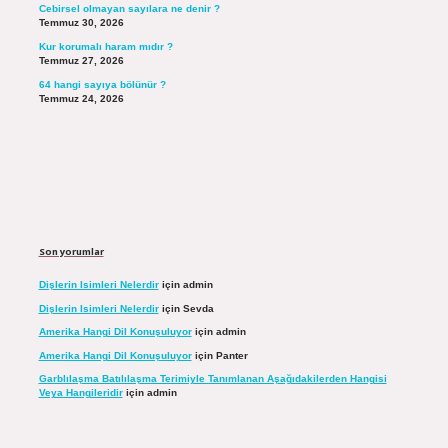
Cebirsel olmayan sayılara ne denir ?
Temmuz 30, 2026
Kur korumalı haram mıdır ?
Temmuz 27, 2026
64 hangi sayıya bölünür ?
Temmuz 24, 2026
Son yorumlar
Dişlerin Isimleri Nelerdir
için
admin
Dişlerin Isimleri Nelerdir
için
Sevda
Amerika Hangi Dil Konuşuluyor
için
admin
Amerika Hangi Dil Konuşuluyor
için
Panter
Garblılaşma Batılılaşma Terimiyle Tanımlanan Aşağıdakilerden Hangisi
Veya Hangileridir
için
admin