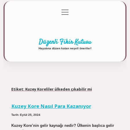
menüyü
Anasayfa
Gizlilik Politikası
Yasal Uyarı
aç
Hakkımızda
Düzenli Fikir Kutusu
Hayatına düzen katan neşeli öneriler!
Etiket:
Kuzey Koreliler ülkeden çıkabilir mi
Kuzey Kore Nasıl Para Kazanıyor
Tarih: Eylül 25, 2024
Kuzey Kore’nin gelir kaynağı nedir? Ülkenin başlıca gelir