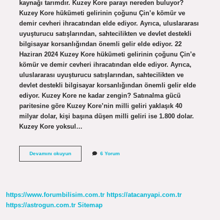
kaynağı tarımdır. Kuzey Kore parayı nereden buluyor?
Kuzey Kore hükümeti gelirinin çoğunu Çin’e kömür ve
demir cevheri ihracatından elde ediyor. Ayrıca, uluslararası
uyuşturucu satışlarından, sahtecilikten ve devlet destekli
bilgisayar korsanlığından önemli gelir elde ediyor. 22
Haziran 2024 Kuzey Kore hükümeti gelirinin çoğunu Çin’e
kömür ve demir cevheri ihracatından elde ediyor. Ayrıca,
uluslararası uyuşturucu satışlarından, sahtecilikten ve
devlet destekli bilgisayar korsanlığından önemli gelir elde
ediyor. Kuzey Kore ne kadar zengin? Satınalma gücü
paritesine göre Kuzey Kore’nin milli geliri yaklaşık 40
milyar dolar, kişi başına düşen milli geliri ise 1.800 dolar.
Kuzey Kore yoksul…
Kuzey
Devamını okuyun
6 Yorum
Kore
Nasıl
Para
Kazanıyor
https://www.forumbilisim.com.tr
https://atacanyapi.com.tr
https://astrogun.com.tr
Sitemap