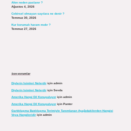
Altın neden paslanır ?
Ağustos 4, 2026
Cebirsel olmayan sayılara ne denir ?
Temmuz 30, 2026
Kur korumalı haram mıdır ?
Temmuz 27, 2026
Son yorumlar
Dişlerin Isimleri Nelerdir
için
admin
Dişlerin Isimleri Nelerdir
için
Sevda
Amerika Hangi Dil Konuşuluyor
için
admin
Amerika Hangi Dil Konuşuluyor
için
Panter
Garblılaşma Batılılaşma Terimiyle Tanımlanan Aşağıdakilerden Hangisi
Veya Hangileridir
için
admin