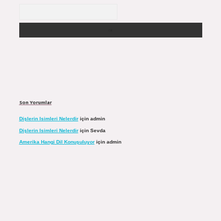
Arama
Son Yorumlar
Dişlerin Isimleri Nelerdir
için
admin
Dişlerin Isimleri Nelerdir
için
Sevda
Amerika Hangi Dil Konuşuluyor
için
admin