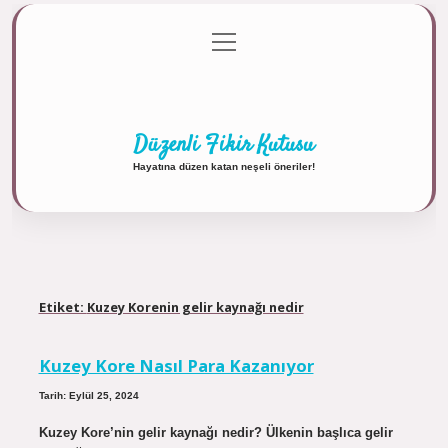
menüyü
Anasayfa
Gizlilik Politikası
Yasal Uyarı
aç
Hakkımızda
Düzenli Fikir Kutusu
Hayatına düzen katan neşeli öneriler!
Etiket:
Kuzey Korenin gelir kaynağı nedir
Kuzey Kore Nasıl Para Kazanıyor
Tarih: Eylül 25, 2024
Kuzey Kore’nin gelir kaynağı nedir? Ülkenin başlıca gelir