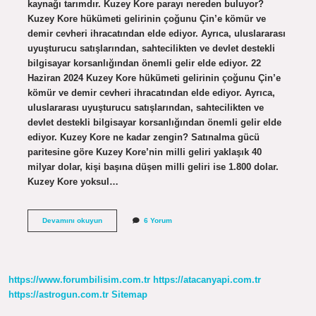
kaynağı tarımdır. Kuzey Kore parayı nereden buluyor?
Kuzey Kore hükümeti gelirinin çoğunu Çin’e kömür ve
demir cevheri ihracatından elde ediyor. Ayrıca, uluslararası
uyuşturucu satışlarından, sahtecilikten ve devlet destekli
bilgisayar korsanlığından önemli gelir elde ediyor. 22
Haziran 2024 Kuzey Kore hükümeti gelirinin çoğunu Çin’e
kömür ve demir cevheri ihracatından elde ediyor. Ayrıca,
uluslararası uyuşturucu satışlarından, sahtecilikten ve
devlet destekli bilgisayar korsanlığından önemli gelir elde
ediyor. Kuzey Kore ne kadar zengin? Satınalma gücü
paritesine göre Kuzey Kore’nin milli geliri yaklaşık 40
milyar dolar, kişi başına düşen milli geliri ise 1.800 dolar.
Kuzey Kore yoksul…
Kuzey
Devamını okuyun
6 Yorum
Kore
Nasıl
Para
Kazanıyor
https://www.forumbilisim.com.tr
https://atacanyapi.com.tr
https://astrogun.com.tr
Sitemap