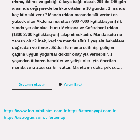
ırkına, iklime ve geldiği ülkeye bağlı olarak 299 ile 346 gün
arasında değişmekle birlikte ortalama 10 gündür. 1 manda
kaç kilo süt verir? Manda ırkları arasında süt verimi en
yüksek olan Akdeniz mandası (900-4000 kg/laktasyon) ilk
sırada yer almakta, bunu Mehsana ve Caferabadi ırkları
(1800-2700 kg/laktasyon) takip etmektedir. Manda sütü ne
zaman olur? İnek, keçi ve manda sütü 1 yaş altı bebeklere
doğrudan verilmez. Sütten fermente edilmiş, gelişim
çağına uygun yoğurtlar doktor onayıyla verilebilir. 1
yaşından itibaren bebekler ve yetişkinler için önerilen
manda sütü zararsız bir süttür. Manda mı daha çok süt…
Manda
Devamını okuyun
Yorum Bırak
Kaç
Ay
Süt
Verir
https://www.forumbilisim.com.tr
https://atacanyapi.com.tr
https://astrogun.com.tr
Sitemap