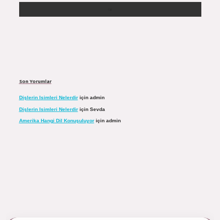
Son Yorumlar
Dişlerin Isimleri Nelerdir
için
admin
Dişlerin Isimleri Nelerdir
için
Sevda
Amerika Hangi Dil Konuşuluyor
için
admin
ulipbett.net/