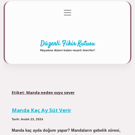
menüyü
Anasayfa
Gizlilik Politikası
Yasal Uyarı
aç
Hakkımızda
Düzenli Fikir Kutusu
Hayatına düzen katan neşeli öneriler!
Etiket:
Manda neden suyu sever
Manda Kaç Ay Süt Verir
Tarih: Aralık 23, 2024
Manda kaç ayda doğum yapar? Mandaların gebelik süresi,