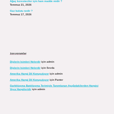
Ağaç keresteciler için ham madde midir ?
Temmuz 21, 2026
Gaz bulutu nedir ?
Temmuz 17, 2026
Son yorumlar
Dişlerin Isimleri Nelerdir
için
admin
Dişlerin Isimleri Nelerdir
için
Sevda
Amerika Hangi Dil Konuşuluyor
için
admin
Amerika Hangi Dil Konuşuluyor
için
Panter
Garblılaşma Batılılaşma Terimiyle Tanımlanan Aşağıdakilerden Hangisi
Veya Hangileridir
için
admin