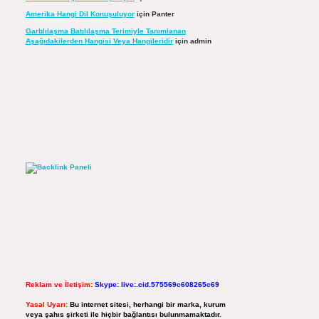
Amerika Hangi Dil Konuşuluyor
için
Panter
Garblılaşma Batılılaşma Terimiyle Tanımlanan
Aşağıdakilerden Hangisi Veya Hangileridir
için
admin
Reklam ve İletişim:
Skype: live:.cid.575569c608265c69
Yasal Uyarı:
Bu internet sitesi, herhangi bir marka, kurum
veya şahıs şirketi ile hiçbir bağlantısı bulunmamaktadır.