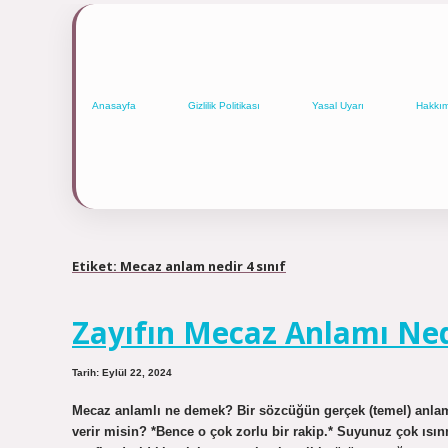
Anasayfa
Gizlilik Politikası
Yasal Uyarı
Hakkı
Etiket:
Mecaz anlam nedir 4 sınıf
Zayıfın Mecaz Anlamı Ned
Tarih: Eylül 22, 2024
Mecaz anlamlı ne demek? Bir sözcüğün gerçek (temel) anlamı
verir misin? *Bence o çok zorlu bir rakip.* Suyunuz çok ısın