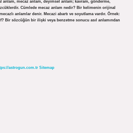
ımsal anlam, mecaz anlam, deyimsel anlam; kavram, gönderme,
sözcüklerdir. Cümlede mecaz anlam nedir? Bir kelimenin orijinal
cazlı anlamlar denir. Mecazi abartı ve soyutlama vardır. Örnek:
ınıf? Bir sözcüğün bir ilişki veya benzetme sonucu asıl anlamından
tps://astrogun.com.tr
Sitemap