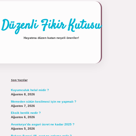
Düzenli Fikir Kutusu
Hayatına düzen katan neşeli öneriler!
Sidebar
https://tulipbett.net/
Son Yazılar
Kuyumculuk helal midir ?
Ağustos 8, 2026
Memeden sütün kesilmesi için ne yapmalı ?
Ağustos 7, 2026
Eksik benlik nedir ?
Ağustos 6, 2026
Avusturya’da asgari ücret ne kadar 2025 ?
Ağustos 5, 2026
Bakara Suresi 48. ayet ne anlama gelir ?