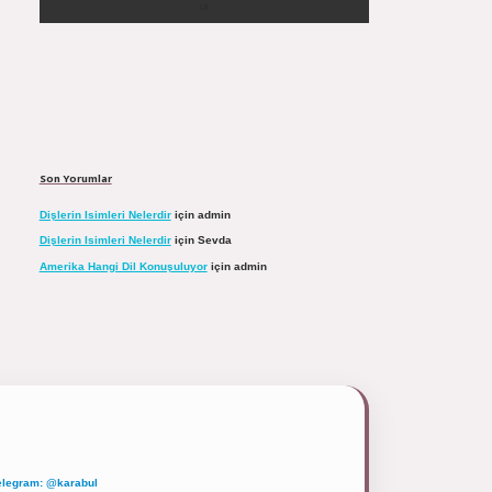
Son Yorumlar
Dişlerin Isimleri Nelerdir
için
admin
Dişlerin Isimleri Nelerdir
için
Sevda
Amerika Hangi Dil Konuşuluyor
için
admin
elegram: @karabul