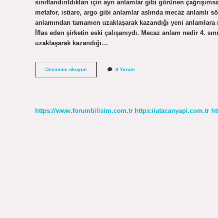
sınıflandırıldıkları için ayrı anlamlar gibi görünen çağrış
metafor, istiare, argo gibi anlamlar aslında mecaz anlamlı 
anlamından tamamen uzaklaşarak kazandığı yeni anlamlara me
İflas eden şirketin eski çalışanıydı. Mecaz anlam nedir 4. s
uzaklaşarak kazandığı…
Zayıfın
Devamını okuyun
8 Yorum
Mecaz
Anlamı
Nedir
https://www.forumbilisim.com.tr
https://atacanyapi.com.tr
ht