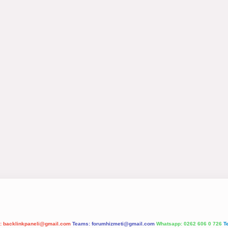
l:
backlinkpaneli@gmail.com
Teams:
forumhizmeti@gmail.com
Whatsapp: 0262 606 0 726
T