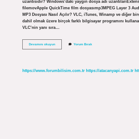
uzantısıdır? Windows’daki yaygın dosya adı uzantılarıExten
filemovApple QuickTime film dosyasımp3MPEG Layer 3 Audi
MP3 Dosyası Nasıl Açılır? VLC, iTunes, Winamp ve diğer birç
dahil olmak üzere birçok farklı bilgisayar programını kullan
VLC’nin yanı sıra…
Mp3
Devamını okuyun
Yorum Bırak
Hangi
Dosyalarda
Kullanılır
https://www.forumbilisim.com.tr
https://atacanyapi.com.tr
ht