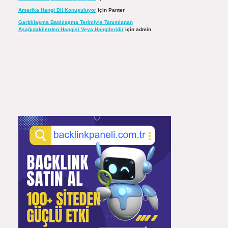
Amerika Hangi Dil Konuşuluyor
için
Panter
Garblılaşma Batılılaşma Terimiyle Tanımlanan
Aşağıdakilerden Hangisi Veya Hangileridir
için
admin