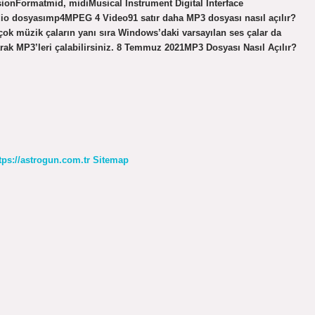
sionFormatmid, midiMusical Instrument Digital Interface
o dosyasımp4MPEG 4 Video91 satır daha MP3 dosyası nasıl açılır?
ok müzik çaların yanı sıra Windows’daki varsayılan ses çalar da
arak MP3’leri çalabilirsiniz. 8 Temmuz 2021MP3 Dosyası Nasıl Açılır?
tps://astrogun.com.tr
Sitemap