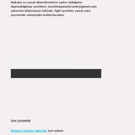
Hukuka ve yasal düzenlemelere aykırı olduğunu
düşündüğünüz içerikleri,
backlinkpanelicomtr@gmail.com
adresine bildirmeniz halinde, ilgili içerikler yasal süre
içerisinde sitemizden kaldırılacaktır.
Arama
Son Yorumlar
Dişlerin Isimleri Nelerdir
için
admin