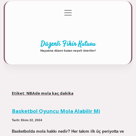
menüyü
Anasayfa
Gizlilik Politikası
Yasal Uyarı
aç
Hakkımızda
Düzenli Fikir Kutusu
Hayatına düzen katan neşeli öneriler!
Etiket:
NBAde mola kaç dakika
Basketbol Oyuncu Mola Alabilir Mi
Tarih: Ekim 22, 2024
Basketbolda mola hakkı nedir? Her takım ilk üç periyotta ve