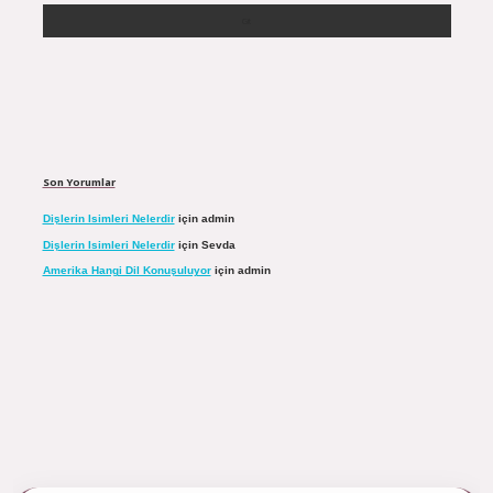
Son Yorumlar
Dişlerin Isimleri Nelerdir
için
admin
Dişlerin Isimleri Nelerdir
için
Sevda
Amerika Hangi Dil Konuşuluyor
için
admin
ulipbett.net/