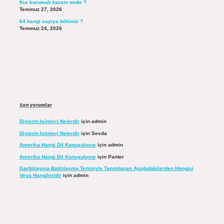
Kur korumalı haram mıdır ?
Temmuz 27, 2026
64 hangi sayıya bölünür ?
Temmuz 24, 2026
Son yorumlar
Dişlerin Isimleri Nelerdir
için
admin
Dişlerin Isimleri Nelerdir
için
Sevda
Amerika Hangi Dil Konuşuluyor
için
admin
Amerika Hangi Dil Konuşuluyor
için
Panter
Garblılaşma Batılılaşma Terimiyle Tanımlanan Aşağıdakilerden Hangisi
Veya Hangileridir
için
admin