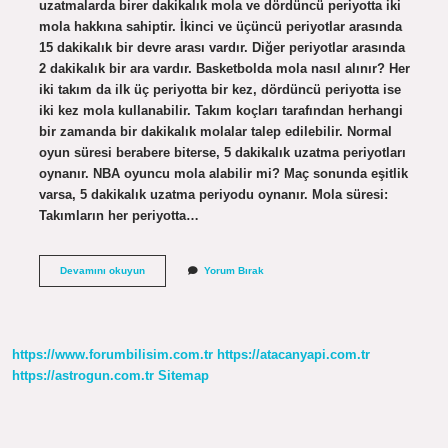
uzatmalarda birer dakikalık mola ve dördüncü periyotta iki
mola hakkına sahiptir. İkinci ve üçüncü periyotlar arasında
15 dakikalık bir devre arası vardır. Diğer periyotlar arasında
2 dakikalık bir ara vardır. Basketbolda mola nasıl alınır? Her
iki takım da ilk üç periyotta bir kez, dördüncü periyotta ise
iki kez mola kullanabilir. Takım koçları tarafından herhangi
bir zamanda bir dakikalık molalar talep edilebilir. Normal
oyun süresi berabere biterse, 5 dakikalık uzatma periyotları
oynanır. NBA oyuncu mola alabilir mi? Maç sonunda eşitlik
varsa, 5 dakikalık uzatma periyodu oynanır. Mola süresi:
Takımların her periyotta…
Basketbol
Devamını okuyun
Yorum Bırak
Oyuncu
Mola
Alabilir
Mi
https://www.forumbilisim.com.tr
https://atacanyapi.com.tr
https://astrogun.com.tr
Sitemap